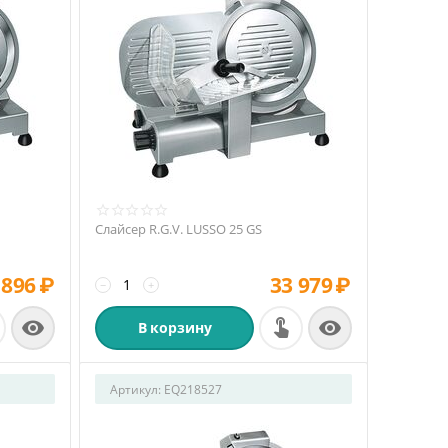
Слайсер R.G.V. LUSSO 25 GS
 896
₽
33 979
₽
−
+


В корзину
Артикул:
EQ218527