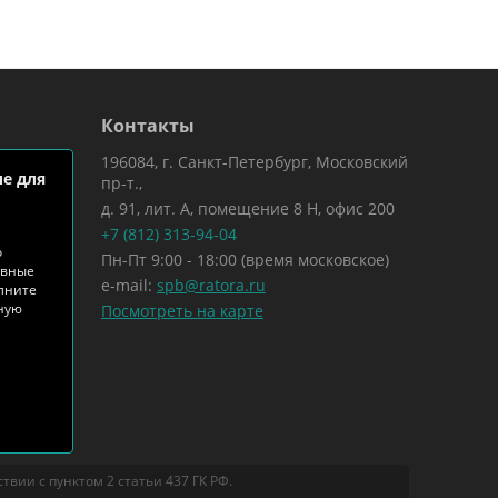
Контакты
196084, г. Санкт-Петербург, Московский
е для
пр-т.,
д. 91, лит. А, помещение 8 Н, офис 200
+7 (812) 313-94-04
о
Пн-Пт 9:00 - 18:00 (время московское)
ивные
e-mail:
spb@ratora.ru
лните
тную
Посмотреть на карте
вии с пунктом 2 статьи 437 ГК РФ.