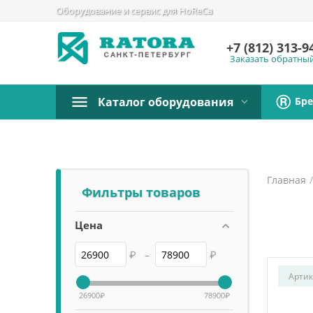
Оборудование и сервис для HoReCa
+7 (812)
313-9
Заказать обратны
Бр
Каталог оборудования
Главная
Фильтры товаров
Цена
₽
–
₽
Артик
26900
₽
78900
₽