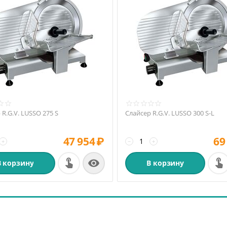
 R.G.V. LUSSO 275 S
Слайсер R.G.V. LUSSO 300 S-L
47 954
₽
69
+
−
+

В корзину
В корзину