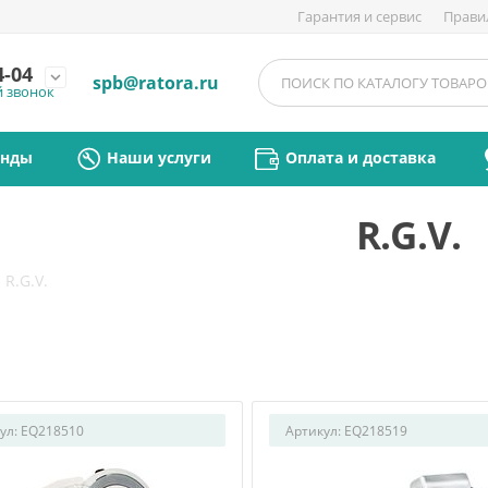
Гарантия и сервис
Прави
4-04
expand_more
spb@ratora.ru
й звонок
енды
Наши услуги
Оплата и доставка
R.G.V.
/
R.G.V.
ул:
EQ218510
Артикул:
EQ218519