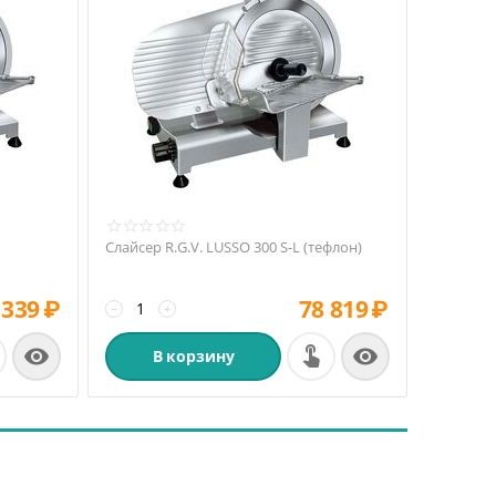
Слайсер R.G.V. LUSSO 300 S-L (тефлон)
 339
₽
78 819
₽
−
+


В корзину