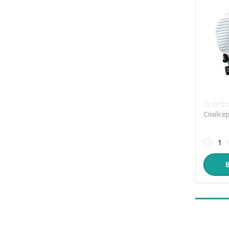
Слайсер
−