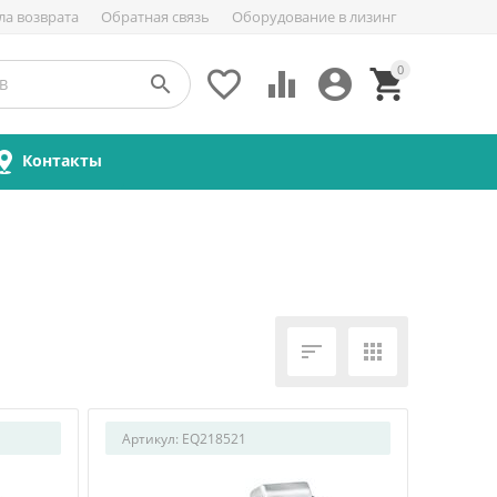
ла возврата
Обратная связь
Оборудование в лизинг
0





Контакты


Артикул:
EQ218521