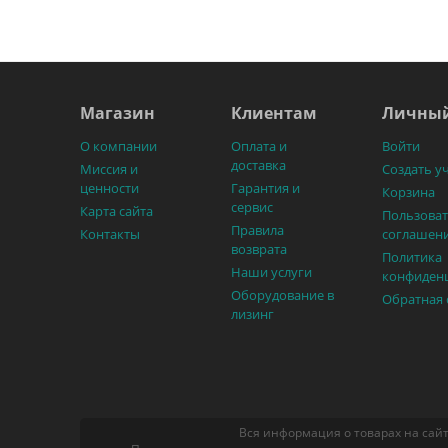
Магазин
Клиентам
Личный
О компании
Оплата и
Войти
доставка
Миссия и
Создать у
ценности
Гарантия и
Корзина
сервис
Карта сайта
Пользоват
Правила
Контакты
соглашен
возврата
Политика
Наши услуги
конфиден
Оборудование в
Обратная 
лизинг
Вся информация о товарах на сайт