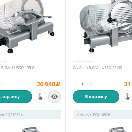
 R.G.V. LUSSO 195 GL
Слайсер R.G.V. LUSSO 22 GS
26 940
₽
31
+
−
+

В корзину
В корзину
ул:
EQ218524
Артикул:
EQ218526