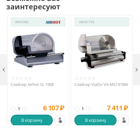
заинтересуют
RPE5989
HB181734

Слайсер Airhot SL 190E
Слайсер Viatto VA-MS1918W
6 107
₽
7 411
₽
−
+
−
+
В корзину
В корзину