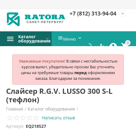
+7 (812)
313-94-04
expand_more
Каталог


Меню
оборудования
0




Уважаемые покупатели!
В связи с нестабильностью
курсов валют, убедительно просим Вас уточнять
цены на требуемые товары
перед
оформлением
заказа. Благодарим за понимание.
Слайсер R.G.V. LUSSO 300 S-L
(тефлон)
Главная
/
Каталог оборудования
/
Написать отзыв
Электромеханическое оборудование
/
Слайсеры
/
R.g.v.
/
Артикул:
EQ218527