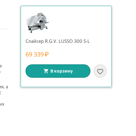
Слайсер R.G.V. LUSSO 300 S-L
69 339
₽
а
В корзину
и
я, а
с
их