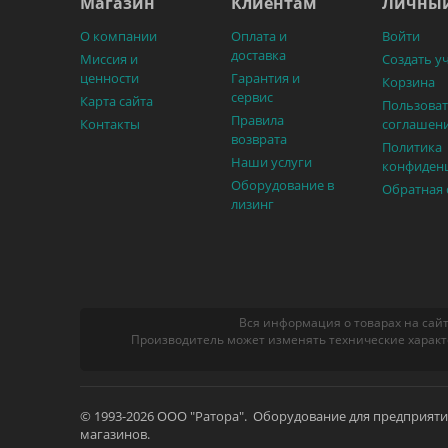
Магазин
Клиентам
Личный
О компании
Оплата и
Войти
доставка
Миссия и
Создать у
ценности
Гарантия и
Корзина
сервис
Карта сайта
Пользоват
Правила
Контакты
соглашен
возврата
Политика
Наши услуги
конфиден
Оборудование в
Обратная 
лизинг
Вся информация о товарах на сайт
Производитель может изменять технические характ
© 1993-2026 ООО "Ратора". Оборудование для предприят
магазинов.