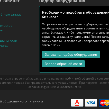
 кабинет
Подбор оборудования
Необходимо подобрать оборудовани
чётную запись
бизнеса?
Отправьте нам запрос и мы подберем для Вас
ельское
необходимое оборудование в соответствии с
ие
спецификацией, либо предложим альтернат
варианты и дадим лучшие цены! Просто запо
циальности
форму заявки на подбор или запросите обра
связь с Вами.
связь
Заявка на подбор оборудования
Запрос обратной связи
е носит справочный характер и не является публичной офертой в соответст
еристики товара без предварительного уведомления. При покупке настоя
желаемых функций и характеристик.
ий общественного питания и