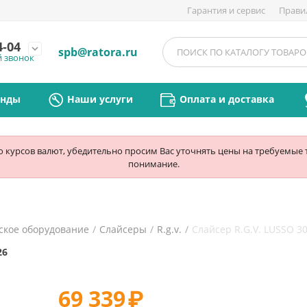
Гарантия и сервис
Прави
4-04
expand_more
spb@ratora.ru
й звонок
енды
Наши услуги
Оплата и доставка
ю курсов валют, убедительно просим Вас уточнять цены на требуемые
понимание.
ское оборудование
/
Слайсеры
/
R.g.v.
/
Слайсер R.G.V. LUSSO 30
26
69 339
₽