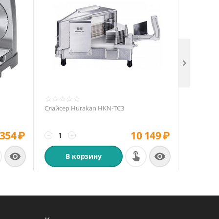

Слайсер Hurakan HKN-TC3
Слайсер 
 354
₽
10 149
₽
−
+
−
+


В корзину
В 