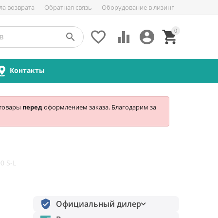
ла возврата
Обратная связь
Оборудование в лизинг
0





Контакты
 товары
перед
оформлением заказа. Благодарим за
0 S-L
Официальный дилер