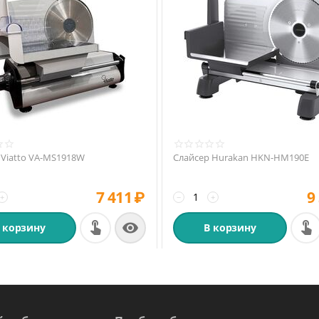
 Viatto VA-MS1918W
Слайсер Hurakan HKN-HM190E
7 411
₽
9
+
−
+

 корзину
В корзину