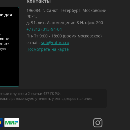
Контакты
196084, г. Санкт-Петербург, Московский
е для
пр-т.,
д. 91, лит. А, помещение 8 Н, офис 200
+7 (812) 313-94-04
о
Пн-Пт 9:00 - 18:00 (время московское)
ивные
e-mail:
spb@ratora.ru
лните
тную
Посмотреть на карте
вии с пунктом 2 статьи 437 ГК РФ.
тельно рекомендуем уточнять у менеджеров наличие