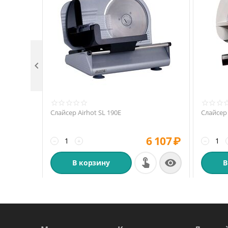

Слайсер Airhot SL 190E
Слайсер
6 107
₽
−
+
−

В корзину
В