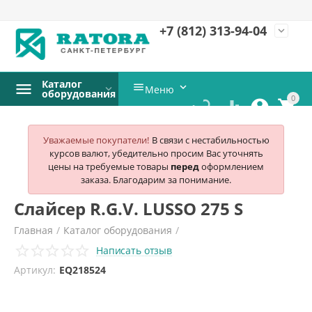
+7 (812)
313-94-04
expand_more
Каталог


Меню
оборудования
0




Уважаемые покупатели!
В связи с нестабильностью
курсов валют, убедительно просим Вас уточнять
цены на требуемые товары
перед
оформлением
заказа. Благодарим за понимание.
Слайсер R.G.V. LUSSO 275 S
Главная
/
Каталог оборудования
/
Написать отзыв
Электромеханическое оборудование
/
Слайсеры
/
R.g.v.
/
Артикул:
EQ218524