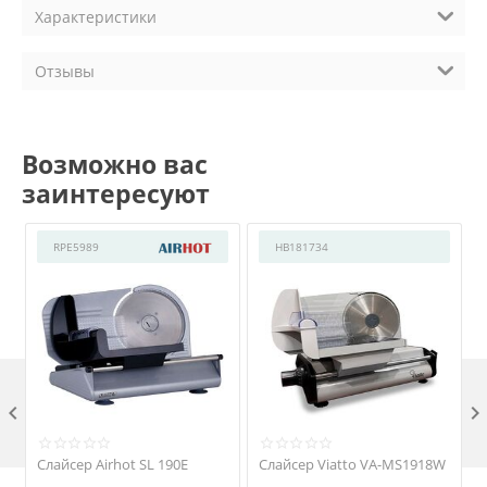
Характеристики
Отзывы
Возможно вас
заинтересуют
RPE5989
HB181734

Слайсер Airhot SL 190E
Слайсер Viatto VA-MS1918W