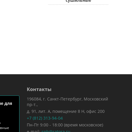
сушильные
Контакты
196084, г. Санкт-Петербург, Московский
е для
пр-т.,
д. 91, лит. А, помещение 8 Н, офис 200
+7 (812) 313-94-04
о
Пн-Пт 9:00 - 18:00 (время московское)
ивные
e-mail:
spb@ratora.ru