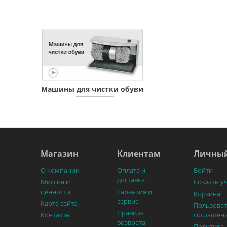
Машины для чистки обуви
Магазин
Клиентам
Личный
О компании
Оплата и
Войти
доставка
Миссия и
Создать у
ценности
Гарантия и
Корзина
сервис
Карта сайта
Пользоват
Правила
Контакты
соглашен
возврата
Политика