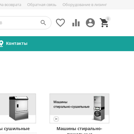
ла возврата
Обратная связь
Оборудование в лизинг
0





Контакты
ы сушильные
Машины стирально-