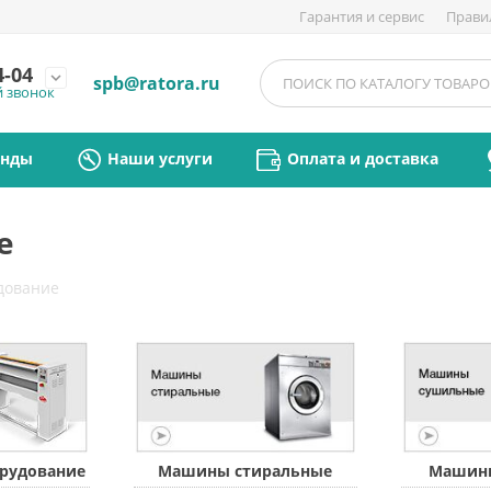
Гарантия и сервис
Прави
4-04
expand_more
spb@ratora.ru
й звонок
енды
Наши услуги
Оплата и доставка
е
дование
орудование
Машины стиральные
Машин