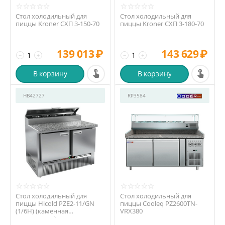
Стол холодильный для
Стол холодильный для
пиццы Kroner СХП 3-150-70
пиццы Kroner СХП 3-180-70
139 013
₽
143 629
₽
−
+
−
+
В корзину
В корзину
HB42727
RP3584
Стол холодильный для
Стол холодильный для
пиццы Hicold PZE2-11/GN
пиццы Cooleq PZ2600TN-
(1/6H) (каменная
VRX380
столешница)