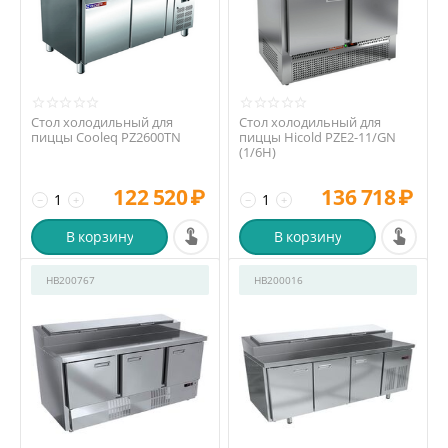
Стол холодильный для
Стол холодильный для
пиццы Cooleq PZ2600TN
пиццы Hicold PZE2-11/GN
(1/6H)
122 520
₽
136 718
₽
−
+
−
+
В корзину
В корзину
HB200767
HB200016