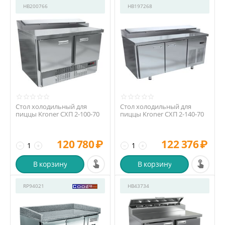
HB200766
HB197268
Стол холодильный для
Стол холодильный для
пиццы Kroner СХП 2-100-70
пиццы Kroner СХП 2-140-70
120 780
₽
122 376
₽
−
+
−
+
В корзину
В корзину
RP94021
HB43734