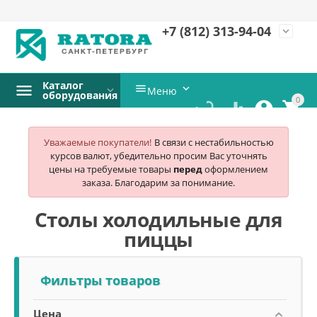
+7 (812)
313-94-04
expand_more
Каталог


Меню
оборудования
0




Уважаемые покупатели!
В связи с нестабильностью
курсов валют, убедительно просим Вас уточнять
цены на требуемые товары
перед
оформлением
заказа. Благодарим за понимание.
Столы холодильные для
пиццы
Фильтры товаров
Цена