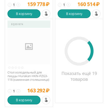
159 778
₽
160 514
₽
−
+
−
+
В корзину
В корзину
EQ351874
Стол холодильный для
Показать ещё 19
пиццы Hurakan HKN-PZG3-
товаров
116 (каменная столешница)
163 292
₽
−
+
В корзину