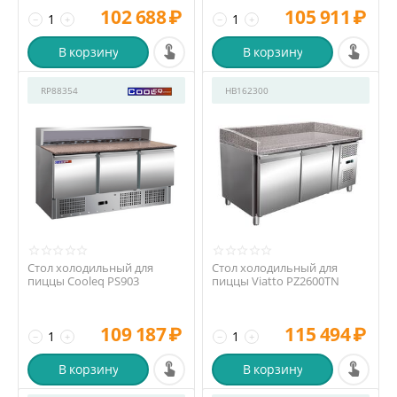
102 688
₽
105 911
₽
−
+
−
+
В корзину
В корзину
RP88354
HB162300
Стол холодильный для
Стол холодильный для
пиццы Cooleq PS903
пиццы Viatto PZ2600TN
109 187
₽
115 494
₽
−
+
−
+
В корзину
В корзину