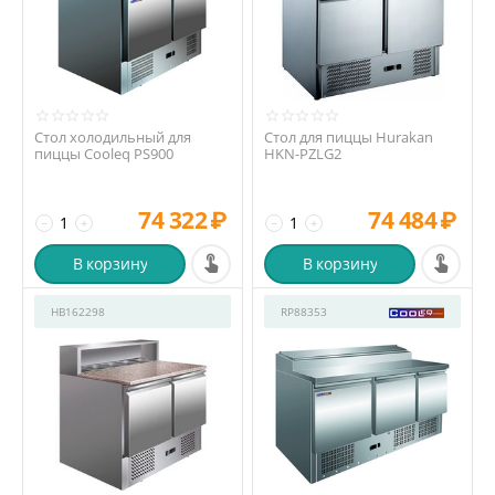
Стол холодильный для
Стол для пиццы Hurakan
пиццы Cooleq PS900
HKN-PZLG2
74 322
₽
74 484
₽
−
+
−
+
В корзину
В корзину
HB162298
RP88353