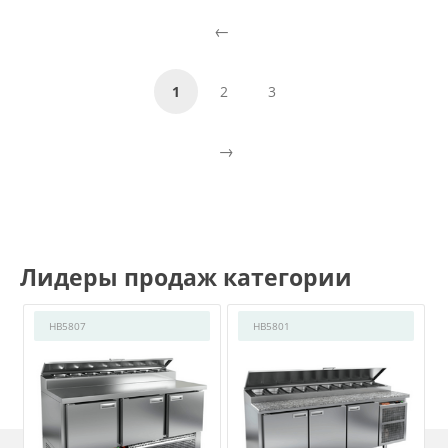
1
2
3
Лидеры продаж категории
HB5807
HB5801