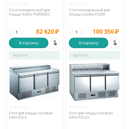
Стол холодильный для
Стол холодильный для
пиццы Viatto PS900SEC
пиццы Cooleq PS300
82 620
₽
100 356
₽
−
+
−
+
В корзину
В корзину
EQ210716
EQ210718
Стол для пиццы Hurakan
Стол для пиццы Hurakan
HKN-PZL3
HKN-PZLG3