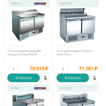
RP88355
EQ210715
Стол холодильный для
Стол для пиццы Hurakan
пиццы Cooleq PS200
HKN-PZL2
70 019
₽
71 281
₽
−
+
−
+
В корзину
В корзину
RP3583
EQ210717