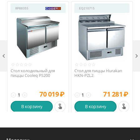
RP88355
EQ210715

Стол холодильный для
Стол для пиццы Hurakan
пиццы Cooleq PS200
HKN-PZL2
70 019
₽
71 281
₽
−
+
−
+
В корзину
В корзину