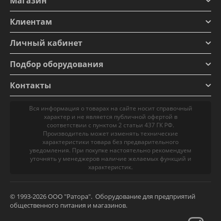
Магазин
Клиентам
Личный кабинет
Подбор оборудования
Контакты
Вся информация о товарах на сайте носит справочный
характер и не является публичной офертой в
соответствии с пунктом 2 статьи 437 ГК РФ.
Производитель может изменять технические
характеристики товара без предварительного
уведомления. При покупке настоятельно рекомендуем
уточнять у менеджеров наличие желаемых функций и
характеристик.
© 1993-2026 ООО "Ратора". Оборудование для предприятий
общественного питания и магазинов.