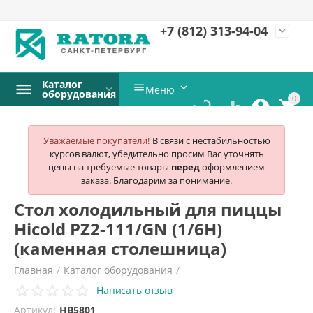
+7 (812)
313-94-04
expand_more
Каталог


Меню
оборудования
0




Уважаемые покупатели!
В связи с нестабильностью
курсов валют, убедительно просим Вас уточнять
цены на требуемые товары
перед
оформлением
заказа. Благодарим за понимание.
Стол холодильный для пиццы
Hicold PZ2-111/GN (1/6H)
(каменная столешница)
Главная
/
Каталог оборудования
/
Написать отзыв
Холодильное и морозильное оборудование
/
Артикул:
HB5801