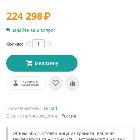
224 298
₽
Задайте ваш вопрос
Кол-во:
−
+
В корзину
Купить в
один клик
Производитель
Hicold
Страна происхождения
Россия
Объем 505 л. Столешница из гранита. Рабочая
температура от +2 до +10 °С. Гастроемкости GN 1/6: