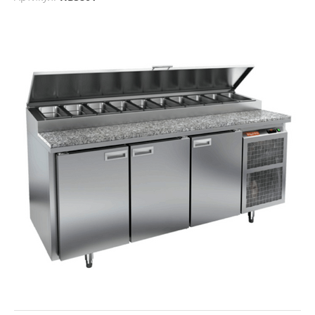
Столы холодильные для пиццы
/
Hicold
/