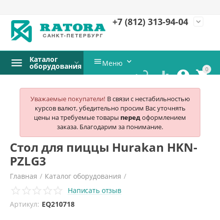
+7 (812)
313-94-04
expand_more
Каталог


Меню
оборудования
0




Уважаемые покупатели!
В связи с нестабильностью
курсов валют, убедительно просим Вас уточнять
цены на требуемые товары
перед
оформлением
заказа. Благодарим за понимание.
Стол для пиццы Hurakan HKN-
PZLG3
Главная
/
Каталог оборудования
/
Написать отзыв
Оборудование для производства пиццы
/
Артикул:
EQ210718
Столы для пиццы
/