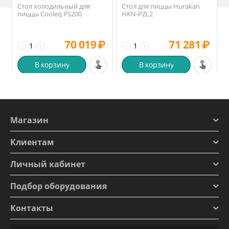
Стол холодильный для
Стол для пиццы Hurakan
пиццы Cooleq PS200
HKN-PZL2
70 019
₽
71 281
₽
−
+
−
+
В корзину
В корзину
Магазин
Клиентам
Личный кабинет
Подбор оборудования
Контакты