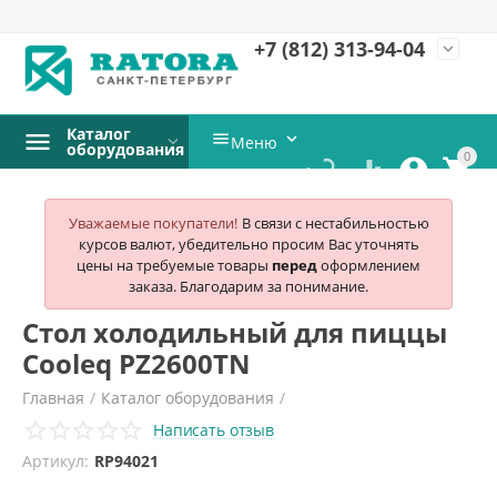
+7 (812)
313-94-04
expand_more
Каталог


Меню
оборудования
0




Уважаемые покупатели!
В связи с нестабильностью
курсов валют, убедительно просим Вас уточнять
цены на требуемые товары
перед
оформлением
заказа. Благодарим за понимание.
Стол холодильный для пиццы
Cooleq PZ2600TN
Главная
/
Каталог оборудования
/
Написать отзыв
Холодильное и морозильное оборудование
/
Артикул:
RP94021
Столы холодильные для пиццы
/
Cooleq
/