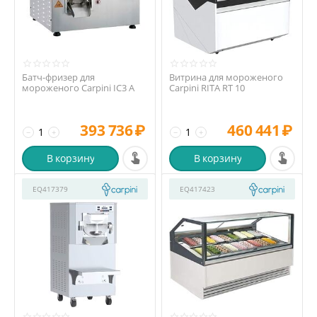
Батч-фризер для
Витрина для мороженого
мороженого Carpini IC3 A
Carpini RITA RT 10
393 736
₽
460 441
₽
−
+
−
+
В корзину
В корзину
EQ417379
EQ417423