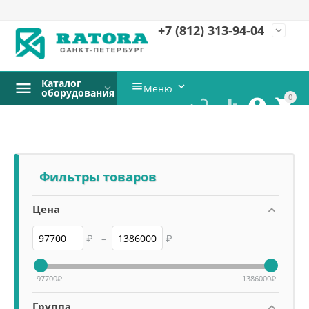
+7 (812)
313-94-04
expand_more
Каталог


Меню
оборудования
0




Фильтры товаров
Цена
₽
–
₽
97700
₽
1386000
₽
Группа