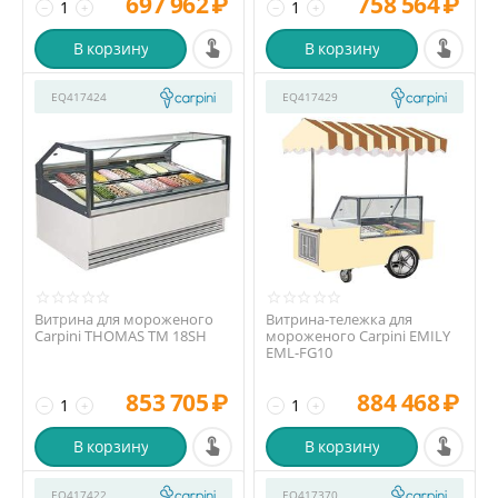
697 962
₽
758 564
₽
−
+
−
+
В корзину
В корзину
EQ417424
EQ417429
Витрина для мороженого
Витрина-тележка для
Carpini THOMAS TM 18SH
мороженого Carpini EMILY
EML-FG10
853 705
₽
884 468
₽
−
+
−
+
В корзину
В корзину
EQ417422
EQ417370