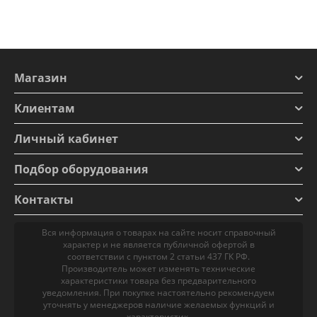
Магазин
Клиентам
Личный кабинет
Подбор оборудования
Контакты
Вся информация о товарах на сайте носит справочный
характер и не является публичной офертой в
соответствии с пунктом 2 статьи 437 ГК РФ.
Производитель может изменять технические
характеристики товара без предварительного
уведомления. При покупке настоятельно рекомендуем
уточнять у менеджеров наличие желаемых функций и
характеристик.