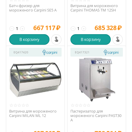
Батч-фризер для
Витрина для мороженого
мороженого Carpini SE5 A
Carpini THOMAS TM 12SH
667 117
₽
685 328
₽
−
+
−
+
В корзину
В корзину
EQ417420
EQ417321
Витрина для мороженого
Пастеризатор для
Carpini MILAN ML 12
мороженого Carpini PAST30
A