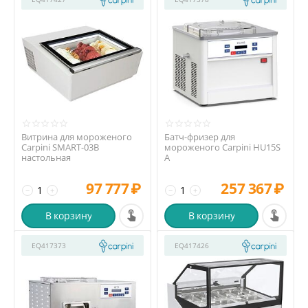
Витрина для мороженого
Батч-фризер для
Carpini SMART-03B
мороженого Carpini HU15S
настольная
A
97 777
₽
257 367
₽
−
+
−
+
В корзину
В корзину
EQ417373
EQ417426