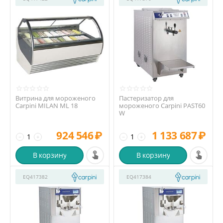
Витрина для мороженого
Пастеризатор для
Carpini MILAN ML 18
мороженого Carpini PAST60
W
924 546
₽
1 133 687
₽
−
+
−
+
В корзину
В корзину
EQ417382
EQ417384