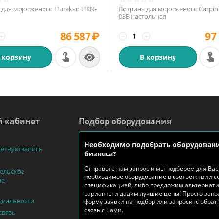
 для мороженого Hurakan HKN-
Витрина для мороженого Carpin
03B настольная
86 587
₽
97
+
−
+

 корзину
В корзину
 кабинет
Подбор оборудования
Необходимо подобрать оборудовани
чётную запись
бизнеса?
Отправьте нам запрос и мы подберем для Вас
ельское
необходимое оборудование в соответствии с
ие
спецификацией, либо предложим альтернат
варианты и дадим лучшие цены! Просто запо
циальности
форму заявки на подбор или запросите обра
связь с Вами.
связь