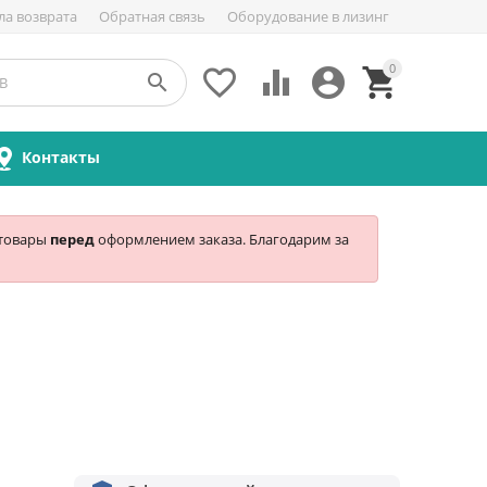
ла возврата
Обратная связь
Оборудование в лизинг
0





Контакты
 товары
перед
оформлением заказа. Благодарим за