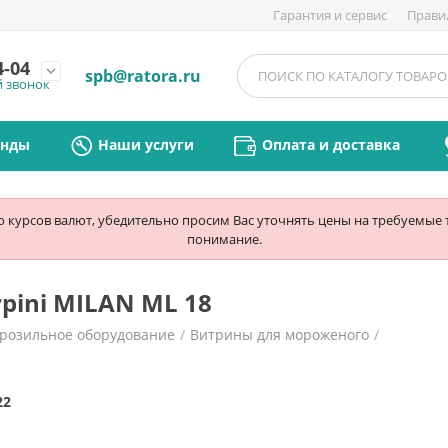
Гарантия и сервис
Прави
4-04
expand_more
spb@ratora.ru
й звонок
енды
Наши услуги
Оплата и доставка
ю курсов валют, убедительно просим Вас уточнять цены на требуемые
понимание.
pini MILAN ML 18
орозильное оборудование
/
Витрины для мороженого
/
22