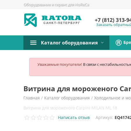
Оборудование и сервис для HoReCa
+7 (812)
313-9
Заказать обратны
Бр
Каталог оборудования
Уважаемые покупатели!
В связи с нестабильность
Витрина для мороженого Car
Главная
/
Каталог оборудования
/
Холодильное и м
Витрина для мороженого Carpini MILAN ML 18
Написать отзыв
Артикул:
EQ4174