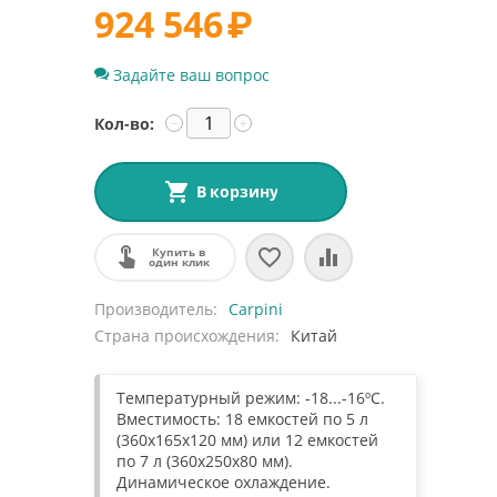
924 546
₽
Задайте ваш вопрос
Кол-во:
−
+
В корзину
Купить в
один клик
Производитель
Carpini
Страна происхождения
Китай
Температурный режим: -18...-16ºC.
Вместимость: 18 емкостей по 5 л
(360х165х120 мм) или 12 емкостей
по 7 л (360х250х80 мм).
Динамическое охлаждение.