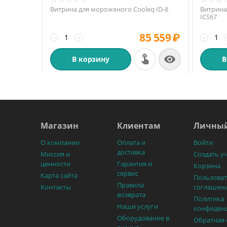
Витрина для мороженого Cooleq ID-8
Витрина
ICS67
85 559
₽
−
+
−

В корзину
В
Магазин
Клиентам
Личный
О компании
Оплата и
Войти
доставка
Миссия и
Создать у
ценности
Гарантия и
Корзина
сервис
Карта сайта
Пользоват
Правила
Контакты
соглашен
возврата
Политика
Наши услуги
конфиден
Оборудование в
Обратная 