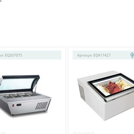
ул:
EQ207075
Артикул:
EQ417427