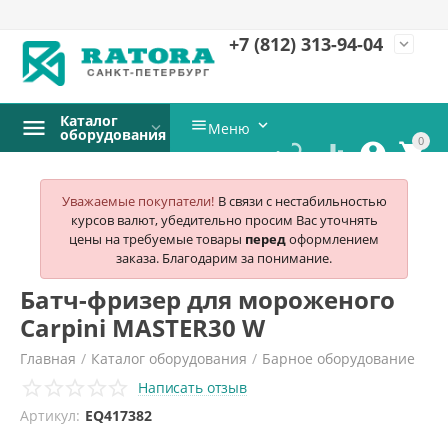
+7 (812)
313-94-04
expand_more
Каталог


Меню
оборудования
0




Уважаемые покупатели!
В связи с нестабильностью
курсов валют, убедительно просим Вас уточнять
цены на требуемые товары
перед
оформлением
заказа. Благодарим за понимание.
Батч-фризер для мороженого
Carpini MASTER30 W
Главная
/
Каталог оборудования
/
Барное оборудование
Написать отзыв
/
Фризеры для мороженого
/
Артикул:
EQ417382