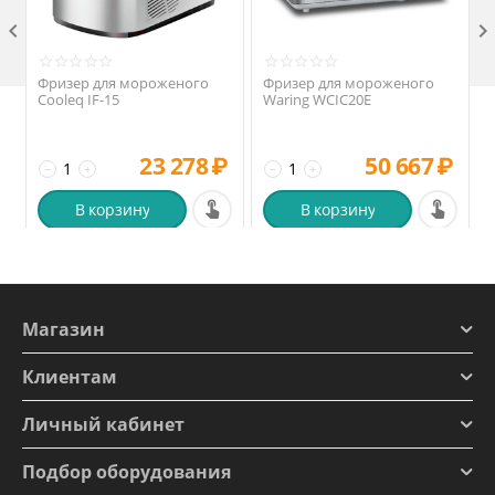

Фризер для мороженого
Фризер для мороженого
Cooleq IF-15
Waring WCIC20E
23 278
₽
50 667
₽
−
+
−
+
В корзину
В корзину
Магазин
Клиентам
Личный кабинет
Подбор оборудования