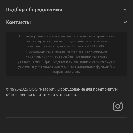
Подбор оборудования
Контакты
Вся информация о товарах на сайте носит справочный
характер и не является публичной офертой в
соответствии с пунктом 2 статьи 437 ГК РФ.
Производитель может изменять технические
характеристики товара без предварительного
уведомления. При покупке настоятельно рекомендуем
уточнять у менеджеров наличие желаемых функций и
характеристик.
© 1993-2026 ООО "Ратора". Оборудование для предприятий
общественного питания и магазинов.