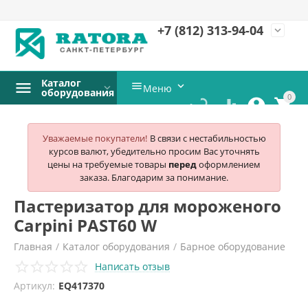
+7 (812)
313-94-04
expand_more
Каталог


Меню
оборудования
0




Уважаемые покупатели!
В связи с нестабильностью
курсов валют, убедительно просим Вас уточнять
цены на требуемые товары
перед
оформлением
заказа. Благодарим за понимание.
Пастеризатор для мороженого
Carpini PAST60 W
Главная
/
Каталог оборудования
/
Барное оборудование
Написать отзыв
/
Фризеры для мороженого
/
Артикул:
EQ417370