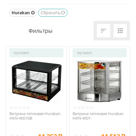
Оборудование для Фастфуд
/
Витрины тепловые
/
Hurakan
Сбросить


EQ169847
EQ144241
Витрина тепловая Hurakan
Витрина тепловая Hurakan
HKN-WD10B
HKN-WD1