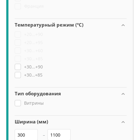
Франция
Температурный режим (°C)
+20...+90
+20...+95
+30...+60
+30...+85
+30...+90
+30…+85
Тип оборудования
Витрины
Ширина (мм)
–