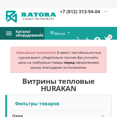
+7 (812)
313-94-04
expand_more
Каталог


Меню
оборудования
0




Уважаемые покупатели!
В связи с нестабильностью
курсов валют, убедительно просим Вас уточнять
цены на требуемые товары
перед
оформлением
заказа. Благодарим за понимание.
Витрины тепловые
HURAKAN
Фильтры товаров
Цена