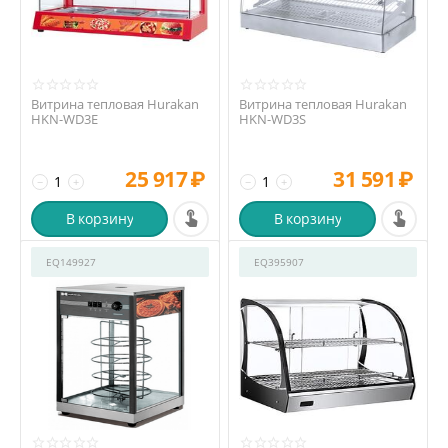
Витрина тепловая Hurakan
Витрина тепловая Hurakan
HKN-WD3E
HKN-WD3S
25 917
₽
31 591
₽
−
+
−
+
В корзину
В корзину
EQ149927
EQ395907