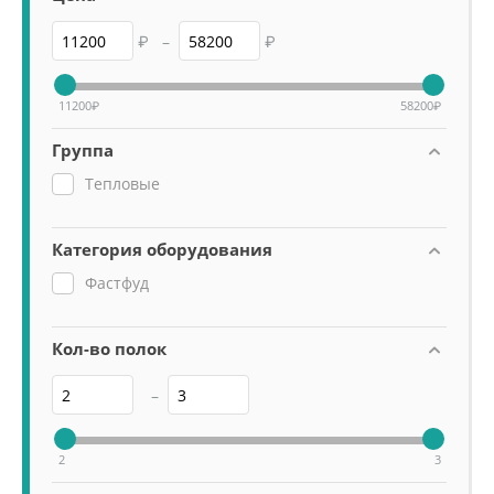
₽
–
₽
11200
₽
58200
₽
Группа
Тепловые
Категория оборудования
Фастфуд
Кол-во полок
–
2
3