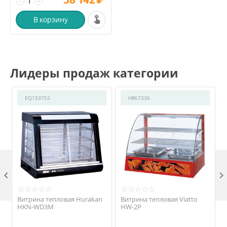
−
+
В корзину
Лидеры продаж категории
EQ153752
HB67336

Витрина тепловая Hurakan
Витрина тепловая Viatto
HKN-WD3M
HW-2P