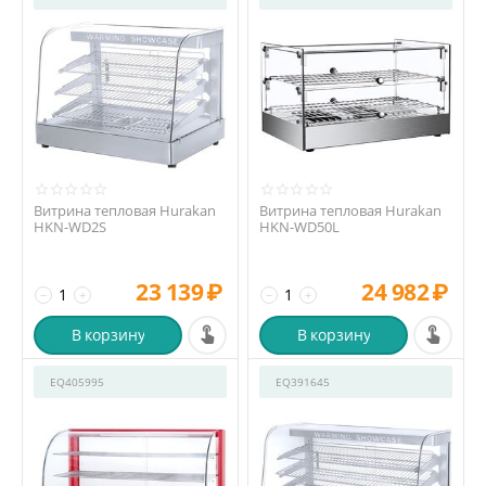
Витрина тепловая Hurakan
Витрина тепловая Hurakan
HKN-WD2S
HKN-WD50L
23 139
₽
24 982
₽
−
+
−
+
В корзину
В корзину
EQ405995
EQ391645