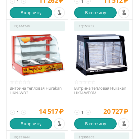
11 262
₽
11 512
₽
−
+
−
+
В корзину
В корзину
EQ144240
EQ153752
Витрина тепловая Hurakan
Витрина тепловая Hurakan
HKN-WD2
HKN-WD3M
14 517
₽
20 727
₽
−
+
−
+
В корзину
В корзину
EQ391644
EQ395909