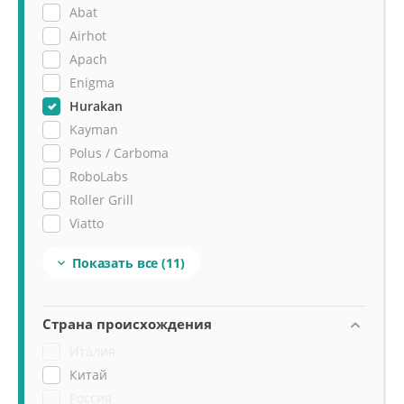
Abat
Airhot
Apach
Enigma
Hurakan
Kayman
Polus / Carboma
RoboLabs
Roller Grill
Viatto
Сиком
Показать все
(11)

Страна происхождения
Италия
Китай
Россия