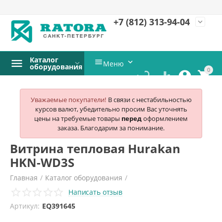
+7 (812)
313-94-04
expand_more
Каталог


Меню
оборудования
0




Уважаемые покупатели!
В связи с нестабильностью
курсов валют, убедительно просим Вас уточнять
цены на требуемые товары
перед
оформлением
заказа. Благодарим за понимание.
Витрина тепловая Hurakan
HKN-WD3S
Главная
/
Каталог оборудования
/
Написать отзыв
Оборудование для Фастфуд
/
Витрины тепловые
/
Артикул:
EQ391645
Hurakan
/