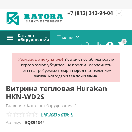
+7 (812)
313-94-04
expand_more
Каталог


Меню
оборудования
0




Уважаемые покупатели!
В связи с нестабильностью
курсов валют, убедительно просим Вас уточнять
цены на требуемые товары
перед
оформлением
заказа. Благодарим за понимание.
Витрина тепловая Hurakan
HKN-WD2S
Главная
/
Каталог оборудования
/
Написать отзыв
Оборудование для Фастфуд
/
Витрины тепловые
/
Артикул:
EQ391644
Hurakan
/