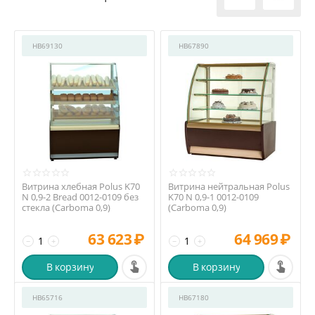
HB69130
HB67890
Витрина хлебная Polus K70
Витрина нейтральная Polus
N 0,9-2 Bread 0012-0109 без
K70 N 0,9-1 0012-0109
стекла (Carboma 0,9)
(Carboma 0,9)
63 623
₽
64 969
₽
−
+
−
+
В корзину
В корзину
HB65716
HB67180