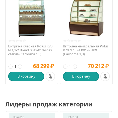
Витрина хлебная Polus K70
Витрина нейтральная Polus
N 1,3-2 Bread 0012-0109 без
K70 N 1,3-1 0012-0109
стекла (Сarboma 1,3)
(Сarboma 1,3)
68 299
₽
70 212
₽
−
+
−
+
В корзину
В корзину
Лидеры продаж категории
HB67890
HB69130