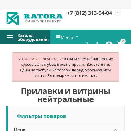
+7 (812)
313-94-04
expand_more
Каталог


Меню
оборудования
0




Уважаемые покупатели!
В связи с нестабильностью
курсов валют, убедительно просим Вас уточнять
цены на требуемые товары
перед
оформлением
заказа. Благодарим за понимание.
Прилавки и витрины
нейтральные
Фильтры товаров
Цена