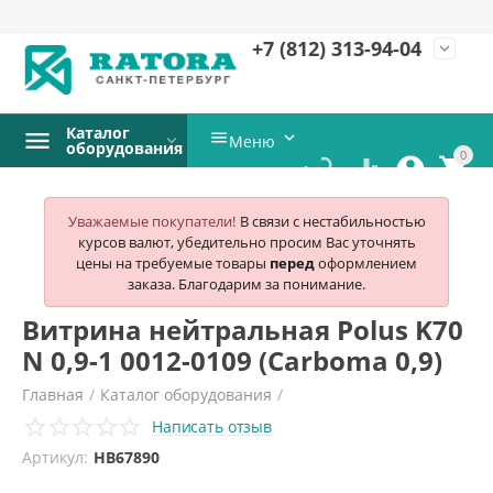
+7 (812)
313-94-04
expand_more
Каталог


Меню
оборудования
0




Уважаемые покупатели!
В связи с нестабильностью
курсов валют, убедительно просим Вас уточнять
цены на требуемые товары
перед
оформлением
заказа. Благодарим за понимание.
Витрина нейтральная Polus K70
N 0,9-1 0012-0109 (Carboma 0,9)
Главная
/
Каталог оборудования
/
Написать отзыв
Нейтральное оборудование
/
Артикул:
HB67890
Прилавки и витрины нейтральные
/