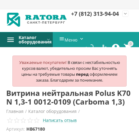
+7 (812)
313-94-04
expand_more
Каталог


Меню
оборудования
0




Уважаемые покупатели!
В связи с нестабильностью
курсов валют, убедительно просим Вас уточнять
цены на требуемые товары
перед
оформлением
заказа. Благодарим за понимание.
Витрина нейтральная Polus K70
N 1,3-1 0012-0109 (Сarboma 1,3)
Главная
/
Каталог оборудования
/
Написать отзыв
Нейтральное оборудование
/
Артикул:
HB67180
Прилавки и витрины нейтральные
/