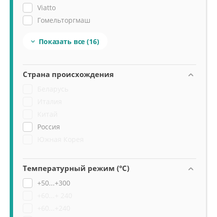
Viatto
Гомельторгмаш
Кобор / Kobor
Показать все
(16)

МХМ
Проммаш Саратов
Теплоф
Страна происхождения
Техно-ТТ
Беларусь
Тулаторгтехника
Италия
Китай
Россия
Южная Корея
Температурный режим (°C)
+50...+300
+60...+ 240
+60...+240