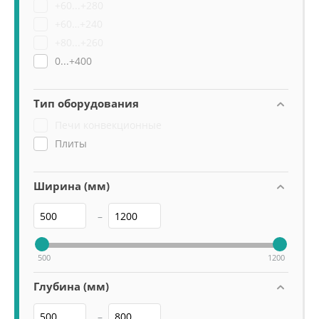
+60...+280
+60…+240
+80...+260
0...+400
Тип оборудования
Печи конвекционные
Плиты
Ширина (мм)
–
500
1200
Глубина (мм)
–