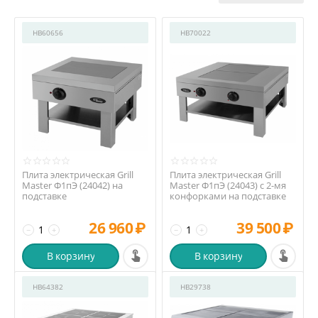
HB60656
HB70022
Плита электрическая Grill
Плита электрическая Grill
Master Ф1пЭ (24042) на
Master Ф1пЭ (24043) с 2-мя
подставке
конфорками на подставке
26 960
₽
39 500
₽
−
+
−
+
В корзину
В корзину
HB64382
HB29738