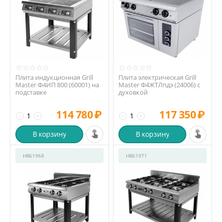
Плита индукционная Grill
Плита электрическая Grill
Master Ф4ИП 800 (60001) на
Master Ф4ЖТЛпдэ (24006) с
подставке
духовкой
114 780
₽
117 350
₽
−
+
−
+
В корзину
В корзину
HB61968
HB61971