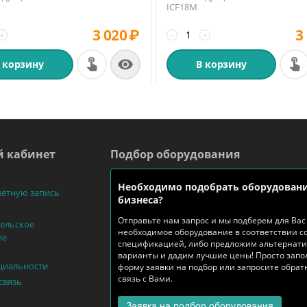
ICF18M
3 020
₽
3
+
−
+

 корзину
В корзину
 кабинет
Подбор оборудования
Необходимо подобрать оборудовани
чётную запись
бизнеса?
Отправьте нам запрос и мы подберем для Вас
ельское
необходимое оборудование в соответствии с
ие
спецификацией, либо предложим альтернат
варианты и дадим лучшие цены! Просто запо
циальности
форму заявки на подбор или запросите обра
связь с Вами.
связь
Заявка на подбор оборудования