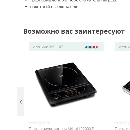
пакетный выключатель
Возможно вас заинтересуют
Артикул:
RPE1167
Артик

Плита индукционная Airhot IP2000 E
Плита и