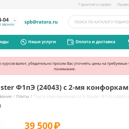
Гарантия и сервис
Прави
4-04
expand_more
spb@ratora.ru
й звонок
енды
Наши услуги
Оплата и доставка
ю курсов валют, убедительно просим Вас уточнять цены на требуемые
понимание.
aster Ф1пЭ (24043) с 2-мя конфорка
ование
/
Плиты
/
Плита электрическая Grill Master Ф1пЭ (24043)
2
39 500
₽