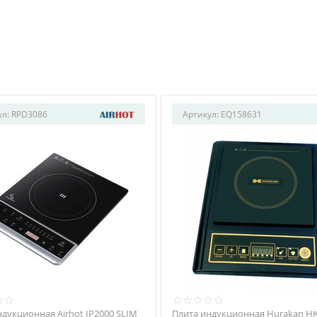
ул:
RPD3086
Артикул:
EQ158631
ндукционная Airhot IP2000 SLIM
Плита индукционная Hurakan H