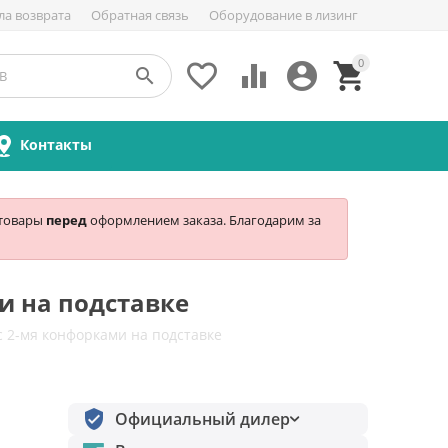
ла возврата
Обратная связь
Оборудование в лизинг
0





Контакты
 товары
перед
оформлением заказа. Благодарим за
ми на подставке
 с 2-мя конфорками на подставке
Официальный дилер