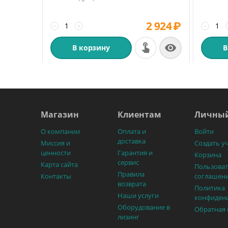
2 924
₽
−
+
−

В корзину
В
Магазин
Клиентам
Личный
О компании
Оплата и
Войти
доставка
Миссия и
Создать у
ценности
Гарантия и
Корзина
сервис
Карта сайта
Пользоват
Правила
Контакты
соглашен
возврата
Политика
Наши услуги
конфиден
Оборудование в
Обратная 
лизинг