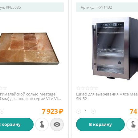
ул:
RPE5685
Артикул:
RPF1432
 гималайской солью Meatage
Шкаф для вызревания мяса Mea
5 мм) для шкафов серии VI и VI
SN-52
7 923
₽
74
+
−
+

В корзину
В корзину