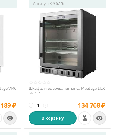
Артикул:
RPE6776
age VI46
Шкаф для вызревания мяса Meatage LUX
SN-125
 189
₽
134 768
₽
−
+


В корзину