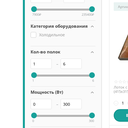
Артик
7900
₽
235400
₽
Категория оборудования
Холодильное
Кол-во полок
–
1
6
Лоток с
(415х31
Мощность (Вт)
WT
−
–
0
300