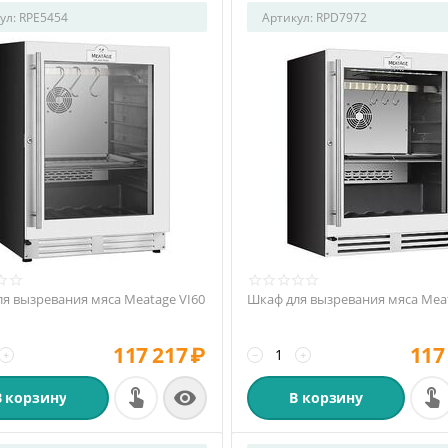
ул:
RPE5454
Артикул:
RPD7972
я вызревания мяса Meatage VI60
Шкаф для вызревания мяса Meat
117 217
₽
117
+
−
+

В корзину
В корзину