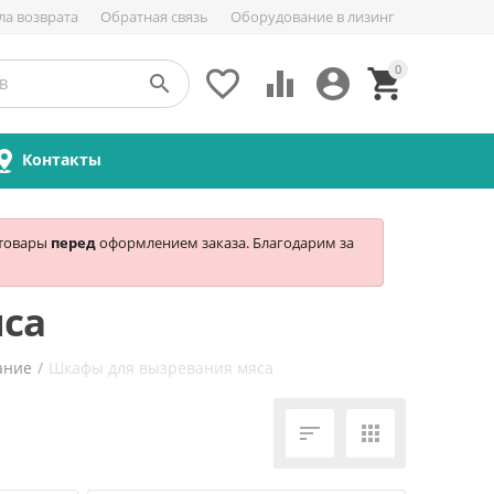
ла возврата
Обратная связь
Оборудование в лизинг
0





Контакты
 товары
перед
оформлением заказа. Благодарим за
са
ание
/
Шкафы для вызревания мяса

