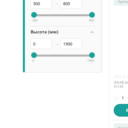
Артик
–
300
800
Высота (мм)
–
0
1900
Шкаф дл
VI120
−
Артик