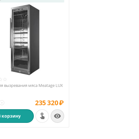
я вызревания мяса Meatage LUX
235 320
₽
+

В корзину