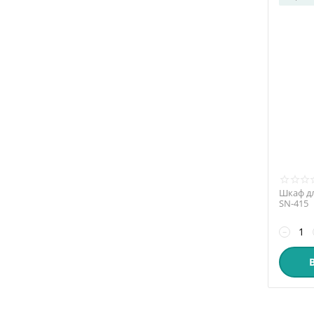
Шкаф дл
SN-415
−