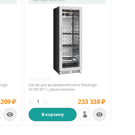
tage
Шкаф для вызревания мяса Meatage
VI180 WT с увлажнением
 209
₽
233 338
₽
−
+


В корзину