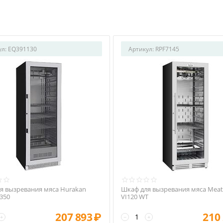
ул:
EQ391130
Артикул:
RPF7145
я вызревания мяса Hurakan
Шкаф для вызревания мяса Meat
350
VI120 WT
207 893
₽
210
+
−
+