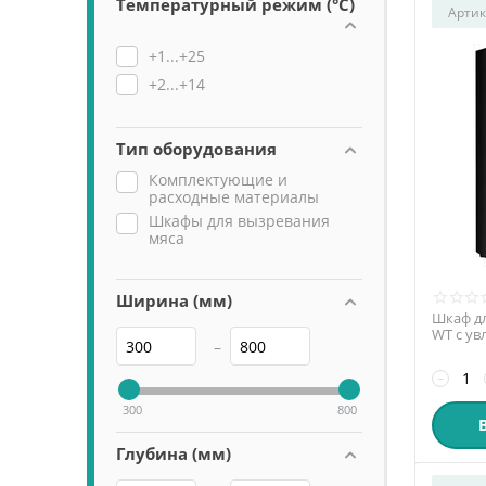
Температурный режим (°C)
Артик
+1...+25
+2...+14
Тип оборудования
Комплектующие и
расходные материалы
Шкафы для вызревания
мяса
Ширина (мм)
Шкаф дл
WT с у
–
−
300
800
Глубина (мм)