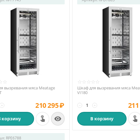
я вызревания мяса Meatage
Шкаф для вызревания мяса Mea
T
VI180
210 295
₽
211
+
−
+

В корзину
В корзину
ул:
RPE6788