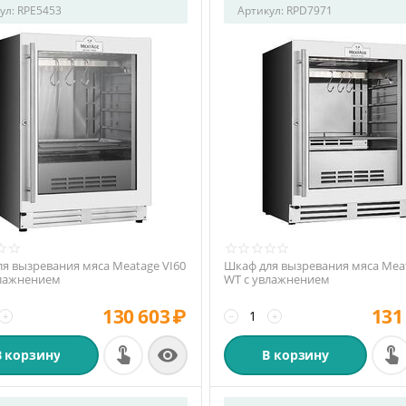
ул:
RPE5453
Артикул:
RPD7971
я вызревания мяса Meatage VI60
Шкаф для вызревания мяса Meat
влажнением
WT с увлажнением
130 603
₽
131
+
−
+

В корзину
В корзину