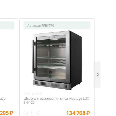
Артикул:
RPE6776
Артикул

age
Шкаф для вызревания мяса Meatage LUX
Шкаф для
SN-125
SN-52
 295
₽
134 768
₽
−
+
−
+