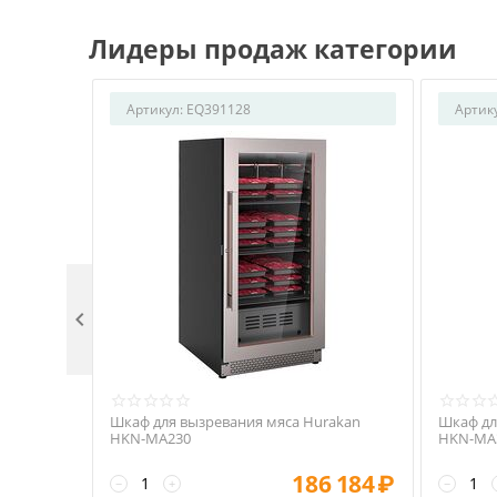
Лидеры продаж категории
Артикул:
EQ391128
Артик

Шкаф для вызревания мяса Hurakan
Шкаф дл
HKN-MA230
HKN-MA
186 184
₽
−
+
−