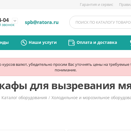
Гарантия и сервис
Прави
4-04
expand_more
spb@ratora.ru
й звонок
енды
Наши услуги
Оплата и доставка
ю курсов валют, убедительно просим Вас уточнять цены на требуемые
понимание.
кафы для вызревания мя
/
Каталог оборудования
/
Холодильное и морозильное оборудов