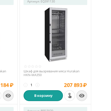
Артикул:
EQ391130
akan
Шкаф для вызревания мяса Hurakan
HKN-MA350
 184
₽
207 893
₽
−
+


В корзину
Артикул:
RPD7970