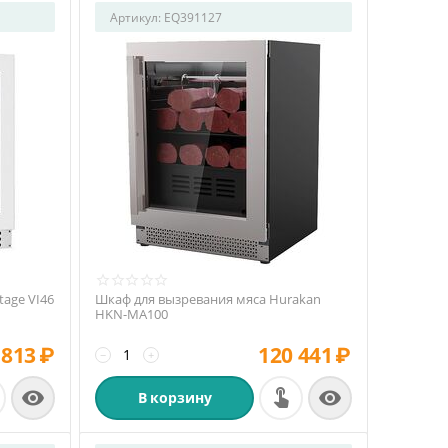
Артикул:
EQ391127
age VI46
Шкаф для вызревания мяса Hurakan
HKN-MA100
 813
₽
120 441
₽
−
+


В корзину