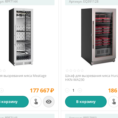
ул:
RPF7144
Артикул:
EQ391128
я вызревания мяса Meatage
Шкаф для вызревания мяса Hur
HKN-MA230
177 667
₽
186
+
−
+

В корзину
В корзину
ул:
RPF7145
Артикул:
RPD7883