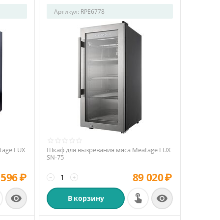
Артикул:
RPE6778
tage LUX
Шкаф для вызревания мяса Meatage LUX
SN-75
 596
₽
89 020
₽
−
+


В корзину