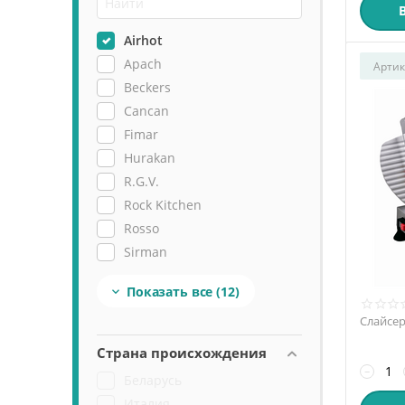
Airhot
Apach
Артик
Beckers
Cancan
Fimar
Hurakan
R.G.V.
Rock Kitchen
Rosso
Sirman
Viatto
Показать все
(12)

Торгмаш (Барановичи)
Слайсер
Страна происхождения
−
Беларусь
Италия