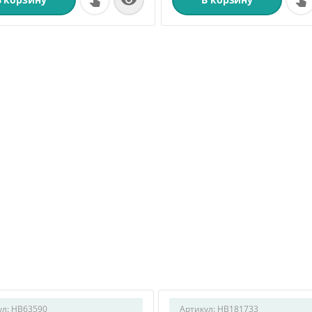

ул:
HB63590
Артикул:
HB181733