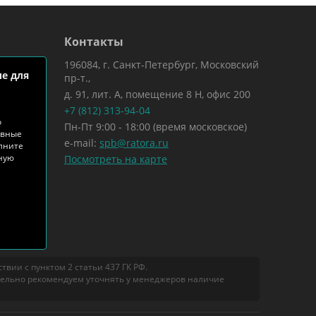
Контакты
196084, г. Санкт-Петербург, Московский
е для
пр-т.,
д. 91, лит. А, помещение 8 Н, офис 200
+7 (812) 313-94-04
о
Пн-Пт 9:00 - 18:00 (время московское)
ивные
e-mail:
spb@ratora.ru
лните
тную
Посмотреть на карте
вии с пунктом 2 статьи 437 ГК РФ.
тельно рекомендуем уточнять у менеджеров наличие