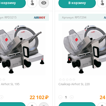

В корзину
В корзину
ул:
RPD3215
Артикул:
RP57294
 Airhot SL 195
Слайсер Airhot SL 220
22 102
₽
24
+
−
+