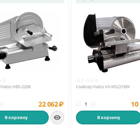
Viatto HBS-220B
Слайсер Viatto VA-MS2218W
22 062
₽
10
+
−
+

В корзину
В корзину