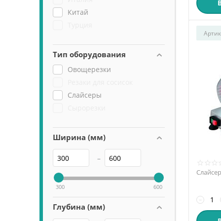
Китай
Турция
Артик
Тип оборудования
Овощерезки
Резаки для сосисок
Слайсеры
Сырорезки
Ширина (мм)
–
Слайсер
300
600
−
Глубина (мм)