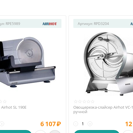
ул:
RPE5989
Артикул:
RPD3204
 Airhot SL 190E
Овощерезка-слайсер Airhot VC-
ручной
6 107
₽
12
+
−
+