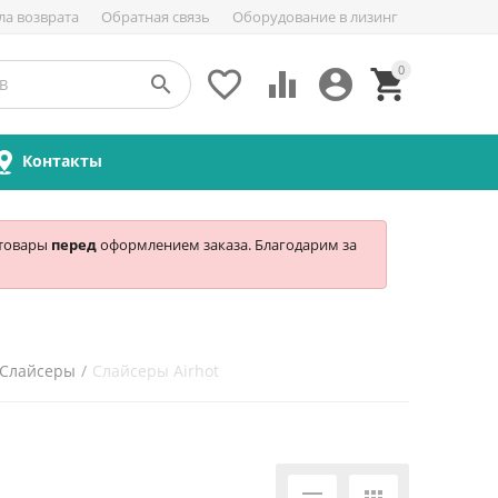
ла возврата
Обратная связь
Оборудование в лизинг
0





Контакты
 товары
перед
оформлением заказа. Благодарим за
Слайсеры
/
Слайсеры Airhot