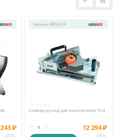


Артикул:
RPD3214
180
Слайсер ручной для томатов Airhot TS-4
 243
₽
12 294
₽
−
+