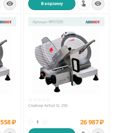


В корзину
Артикул:
RP57295
Слайсер Airhot SL 250
 558
₽
26 987
₽
−
+