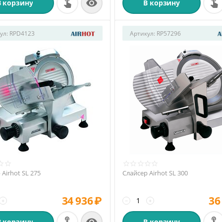

В корзину
В корзину
ул:
RPD4123
Артикул:
RP57296
 Airhot SL 275
Слайсер Airhot SL 300
34 936
₽
36
+
−
+
В корзину
В корзину