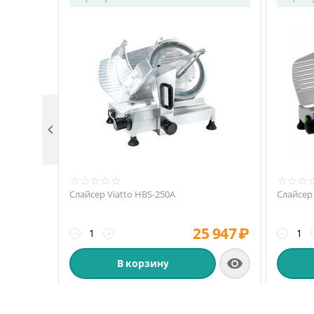

Слайсер Viatto HBS-250A
Слайсер 
25 947
₽
−
+
−

В корзину