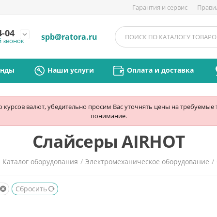
Гарантия и сервис
Прави
4-04
expand_more
spb@ratora.ru
й звонок
енды
Наши услуги
Оплата и доставка
ю курсов валют, убедительно просим Вас уточнять цены на требуемые
понимание.
Слайсеры AIRHOT
/
Каталог оборудования
/
Электромеханическое оборудование
/
Сбросить