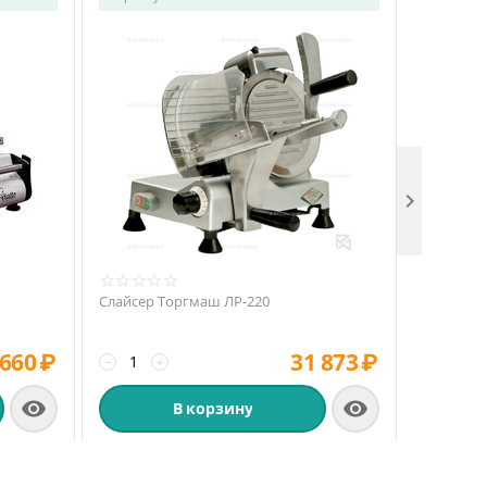

Слайсер Торгмаш ЛР-220
Слайсер R
 660
₽
31 873
₽
−
+
−
+


В корзину