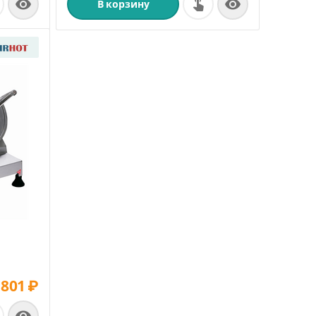


В корзину
 801
₽