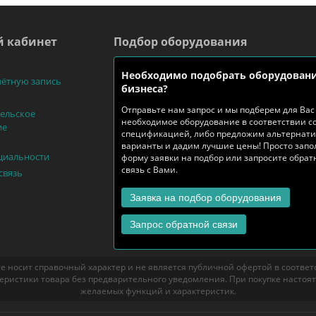
 кабинет
Подбор оборудования
Необходимо подобрать оборудовани
чётную запись
бизнеса?
Отправьте нам запрос и мы подберем для Вас
ельское
необходимое оборудование в соответствии с
ие
спецификацией, либо предложим альтернат
варианты и дадим лучшие цены! Просто запо
циальности
форму заявки на подбор или запросите обра
связь с Вами.
связь
Заявка на подбор оборудования
Запрос обратной связи
е носит справочный характер и не является публичной офертой в соответст
еристики товара без предварительного уведомления. При покупке настоя
желаемых функций и характеристик.