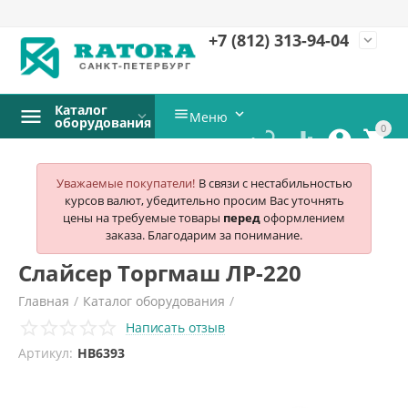
+7 (812)
313-94-04
expand_more
Каталог


Меню
оборудования
0




Уважаемые покупатели!
В связи с нестабильностью
курсов валют, убедительно просим Вас уточнять
цены на требуемые товары
перед
оформлением
заказа. Благодарим за понимание.
Слайсер Торгмаш ЛР-220
Главная
/
Каталог оборудования
/
Написать отзыв
Электромеханическое оборудование
/
Слайсеры
/
Артикул:
HB6393
Торгмаш (барановичи)
/