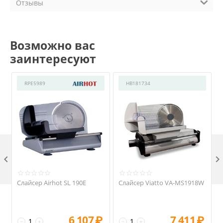
Отзывы
Возможно вас
заинтересуют
RPE5989
HB181734

Слайсер Airhot SL 190E
Слайсер Viatto VA-MS1918W
6 107
₽
7 411
₽
−
+
−
+