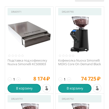
DR40971
DR249790
Подставка под кофемолку
Кофемолка Nuova Simonelli
Nuova Simonelli KCS00003
MDXS Core On Demand Black
8 174
₽
74 725
₽
−
+
−
+
В корзину
В корзину
DR249791
DR249792