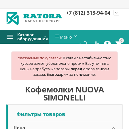
+7 (812)
313-94-04
expand_more
Каталог


Меню
оборудования
0




Уважаемые покупатели!
В связи с нестабильностью
курсов валют, убедительно просим Вас уточнять
цены на требуемые товары
перед
оформлением
заказа. Благодарим за понимание.
Кофемолки NUOVA
SIMONELLI
Фильтры товаров
Цена