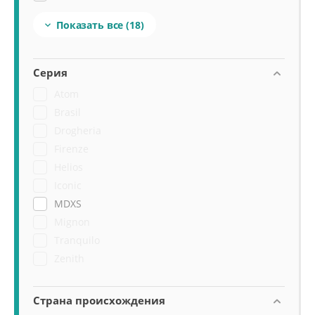
Macap
Показать все
(18)

Nuova Simonelli
Pietro Grinders
Sanremo
Серия
Sirman
Atom
Veroterm
Brasil
Viatto
Drogheria
Victoria Arduino
Firenze
Helios
Iconic
MDXS
Mignon
Tranquilo
Zenith
Страна происхождения