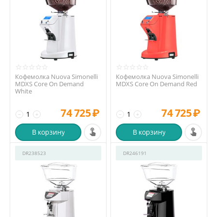
Кофемолка Nuova Simonelli
Кофемолка Nuova Simonelli
MDXS Core On Demand
MDXS Core On Demand Red
White
74 725
₽
74 725
₽
−
+
−
+
В корзину
В корзину
DR238523
DR246191