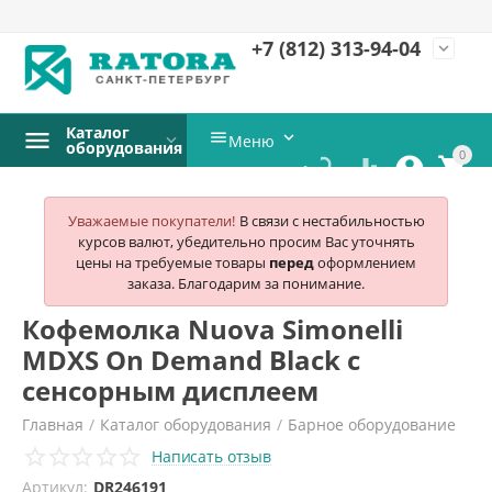
+7 (812)
313-94-04
expand_more
Каталог


Меню
оборудования
0




Уважаемые покупатели!
В связи с нестабильностью
курсов валют, убедительно просим Вас уточнять
цены на требуемые товары
перед
оформлением
заказа. Благодарим за понимание.
Кофемолка Nuova Simonelli
MDXS On Demand Black с
сенсорным дисплеем
Главная
/
Каталог оборудования
/
Барное оборудование
Написать отзыв
/
Кофемолки
/
Nuova simonelli
/
Артикул:
DR246191