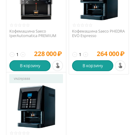
Кофемашина Saeco
Кофемашина Saeco PHEDRA
IperAutomatica PREMIUM
EVO Espresso
228 000
₽
264 000
₽
−
+
−
+
В корзину
В корзину
VND9J0888