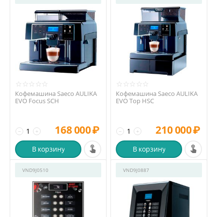
Кофемашина Saeco AULIKA
Кофемашина Saeco AULIKA
EVO Focus SCH
EVO Top HSC
168 000
₽
210 000
₽
−
+
−
+
В корзину
В корзину
VND9J0510
VND9J0887