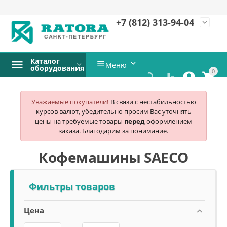
+7 (812)
313-94-04
expand_more
Каталог


Меню
оборудования
0




Уважаемые покупатели!
В связи с нестабильностью
курсов валют, убедительно просим Вас уточнять
цены на требуемые товары
перед
оформлением
заказа. Благодарим за понимание.
Кофемашины SAECO
Фильтры товаров
Цена