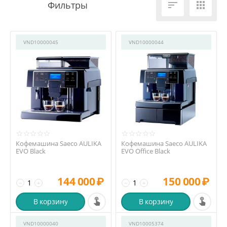


VND10000045
VND10000044
Кофемашина Saeco AULIKA
Кофемашина Saeco AULIKA
EVO Black
EVO Office Black
144 000
₽
150 000
₽
−
+
−
+
В корзину
В корзину
VND10000040
VND10005374