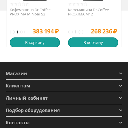
Кофемашина Dr.Coffee
Кофемашина Dr.Coffee
PROXIMA Minibar S2
PROXIMA M12
383 194
₽
268 236
₽
−
+
−
+
В корзину
В корзину
Магазин
Клиентам
Личный кабинет
Подбор оборудования
Контакты