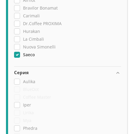
Airhot
Bravilor Bonamat
Carimali
Dr.Coffee PROXIMA
Hurakan
La Cimbali
Nuova Simonelli
Saeco
Серия
Aulika
BlueDot
Coffee Master
Iper
Lirika
Mya
Phedra