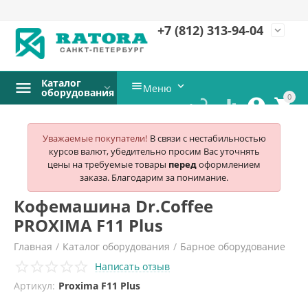
+7 (812)
313-94-04
expand_more
Каталог


Меню
оборудования
0




Уважаемые покупатели!
В связи с нестабильностью
курсов валют, убедительно просим Вас уточнять
цены на требуемые товары
перед
оформлением
заказа. Благодарим за понимание.
Кофемашина Dr.Coffee
PROXIMA F11 Plus
Главная
/
Каталог оборудования
/
Барное оборудование
Написать отзыв
/
Кофемашины
/
Dr.coffee proxima
/
Артикул:
Proxima F11 Plus