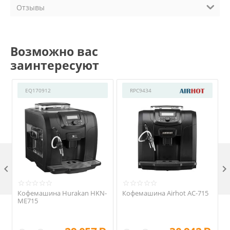
Отзывы
Возможно вас
заинтересуют
EQ170912
RPC9434

Кофемашина Hurakan HKN-
Кофемашина Airhot AC-715
ME715