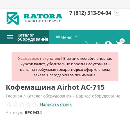
+7 (812)
313-94-04
expand_more
Каталог


Меню
оборудования
0




Уважаемые покупатели!
В связи с нестабильностью
курсов валют, убедительно просим Вас уточнять
цены на требуемые товары
перед
оформлением
заказа. Благодарим за понимание.
Кофемашина Airhot AC-715
Главная
/
Каталог оборудования
/
Барное оборудование
Написать отзыв
/
Кофемашины
/
Airhot
/
Артикул:
RPC9434