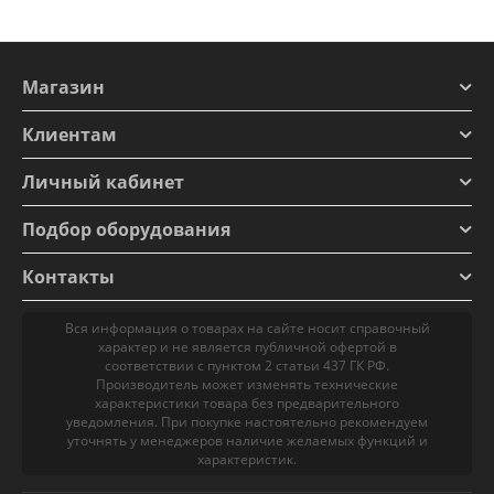
Магазин
Клиентам
Личный кабинет
Подбор оборудования
Контакты
Вся информация о товарах на сайте носит справочный
характер и не является публичной офертой в
соответствии с пунктом 2 статьи 437 ГК РФ.
Производитель может изменять технические
характеристики товара без предварительного
уведомления. При покупке настоятельно рекомендуем
уточнять у менеджеров наличие желаемых функций и
характеристик.