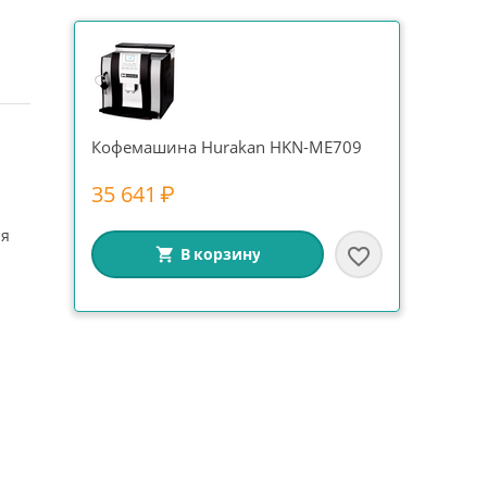
Кофемашина Hurakan HKN-ME709
35 641
₽
ия
В корзину