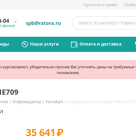
Гарантия и сервис
Прави
4-04
expand_more
spb@ratora.ru
й звонок
енды
Наши услуги
Оплата и доставка
ю курсов валют, убедительно просим Вас уточнять цены на требуемые
понимание.
E709
ание
/
Кофемашины
/
Hurakan
/
Кофемашина Hurakan HKN-ME7
51
35 641
₽