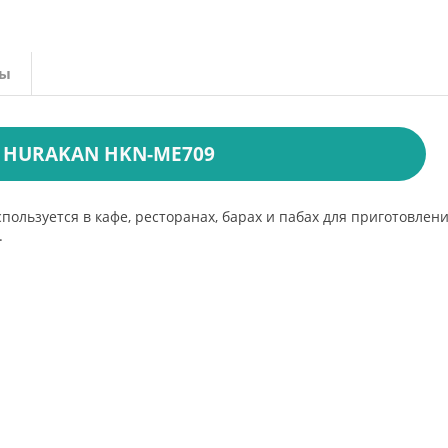
вы
HURAKAN HKN-ME709
льзуется в кафе, ресторанах, барах и пабах для приготовлен
.