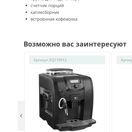
счетчик порций
каплесборник
встроенная кофемолка
Возможно вас заинтересуют
Артикул:
EQ170912
Артик
