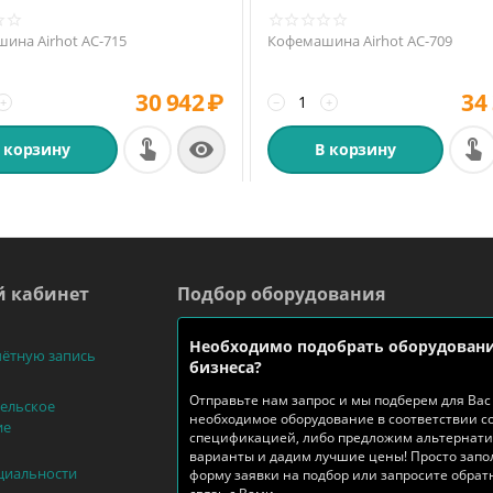
ина Airhot AC-715
Кофемашина Airhot AC-709
30 942
₽
34
+
−
+

 корзину
В корзину
 кабинет
Подбор оборудования
Необходимо подобрать оборудовани
чётную запись
бизнеса?
Отправьте нам запрос и мы подберем для Вас
ельское
необходимое оборудование в соответствии с
ие
спецификацией, либо предложим альтернат
варианты и дадим лучшие цены! Просто запо
циальности
форму заявки на подбор или запросите обра