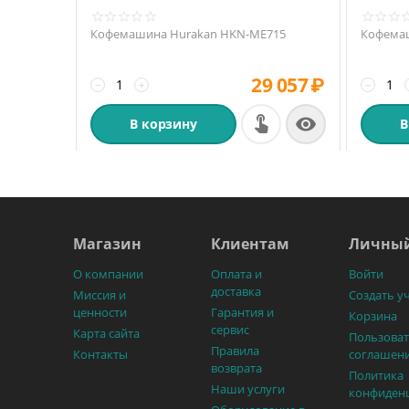
Кофемашина Hurakan HKN-ME715
Кофемаш
29 057
₽
−
+
−

В корзину
В
Магазин
Клиентам
Личный
О компании
Оплата и
Войти
доставка
Миссия и
Создать у
ценности
Гарантия и
Корзина
сервис
Карта сайта
Пользоват
Правила
Контакты
соглашен
возврата
Политика
Наши услуги
конфиден