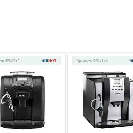
ул:
RPC9434
Артикул:
RPD3196