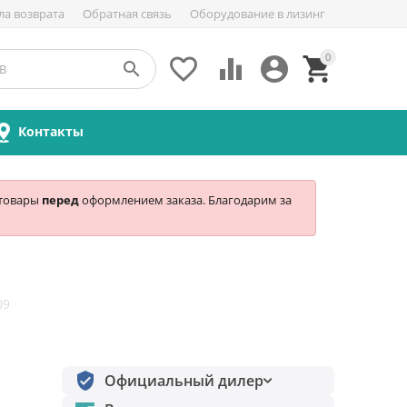
ла возврата
Обратная связь
Оборудование в лизинг
0





Контакты
 товары
перед
оформлением заказа. Благодарим за
09
Официальный дилер