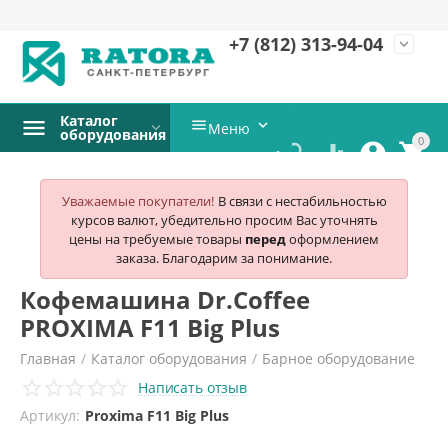
+7 (812)
313-94-04
expand_more
Каталог


Меню
оборудования
0




Уважаемые покупатели!
В связи с нестабильностью
курсов валют, убедительно просим Вас уточнять
цены на требуемые товары
перед
оформлением
заказа. Благодарим за понимание.
Кофемашина Dr.Coffee
PROXIMA F11 Big Plus
Главная
/
Каталог оборудования
/
Барное оборудование
Написать отзыв
/
Кофемашины
/
Dr.coffee proxima
/
Артикул:
Proxima F11 Big Plus