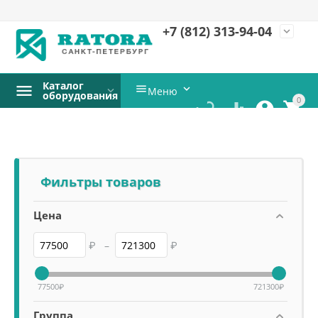
+7 (812)
313-94-04
expand_more
Каталог


Меню
оборудования
0




Фильтры товаров
Цена
₽
–
₽
77500
₽
721300
₽
Группа