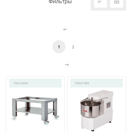


1
2
TD313490
TD331985