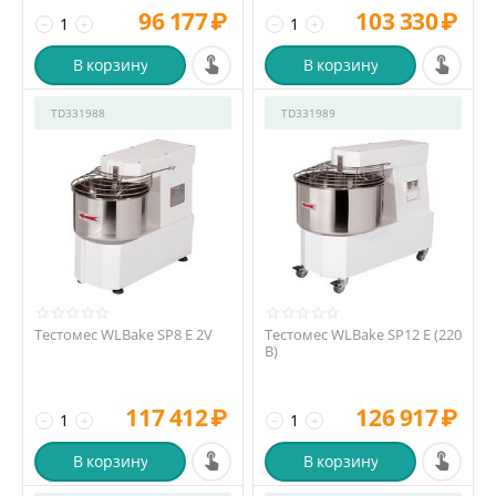
96 177
₽
103 330
₽
−
+
−
+
В корзину
В корзину
TD331988
TD331989
Тестомес WLBake SP8 E 2V
Тестомес WLBake SP12 E (220
В)
117 412
₽
126 917
₽
−
+
−
+
В корзину
В корзину