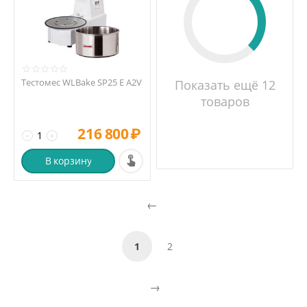
Тестомес WLBake SP25 E A2V
Показать ещё 12
товаров
216 800
₽
−
+
В корзину
1
2