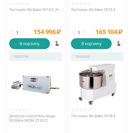
Тестомес WLBake SP18 E 2V
Тестомес WLBake SP25 E
154 996
₽
165 104
₽
−
+
−
+
В корзину
В корзину
TD297736
TD332000
Дозатор-смеситель воды
Тестомес WLBake SP38 E
WLBake WDM 25 ECO