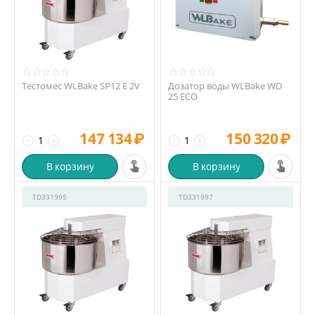
Тестомес WLBake SP12 E 2V
Дозатор воды WLBake WD
25 ECO
147 134
₽
150 320
₽
−
+
−
+
В корзину
В корзину
TD331995
TD331997