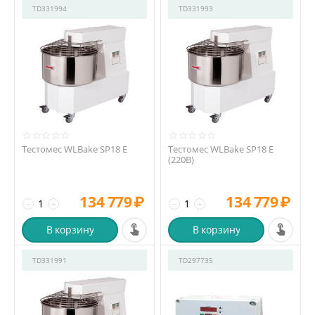
TD331994
TD331993
Тестомес WLBake SP18 E
Тестомес WLBake SP18 E
(220В)
134 779
₽
134 779
₽
−
+
−
+
В корзину
В корзину
TD331991
TD297735