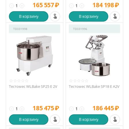
165 557
₽
184 198
₽
−
+
−
+
В корзину
В корзину
TD331998
TD331996
Тестомес WLBake SP25 E 2V
Тестомес WLBake SP18 E A2V
185 475
₽
186 445
₽
−
+
−
+
В корзину
В корзину