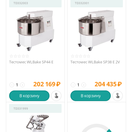
TD332003
TD332001
Тестомес WLBake SP44 E
Тестомес WLBake SP38 E 2V
202 169
₽
204 435
₽
−
+
−
+
В корзину
В корзину
TD331999