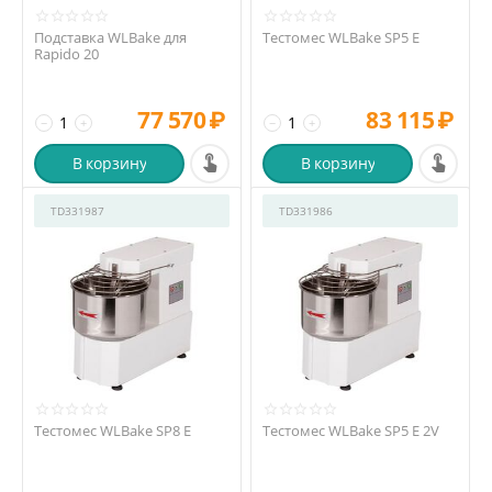
Подставка WLBake для
Тестомес WLBake SP5 E
Rapido 20
77 570
₽
83 115
₽
−
+
−
+
В корзину
В корзину
TD331987
TD331986
Тестомес WLBake SP8 E
Тестомес WLBake SP5 E 2V