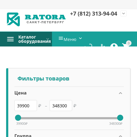
+7 (812)
313-94-04
expand_more
Каталог


Меню
оборудования
0




Фильтры товаров
Цена
₽
–
₽
39900
₽
348300
₽
Группа