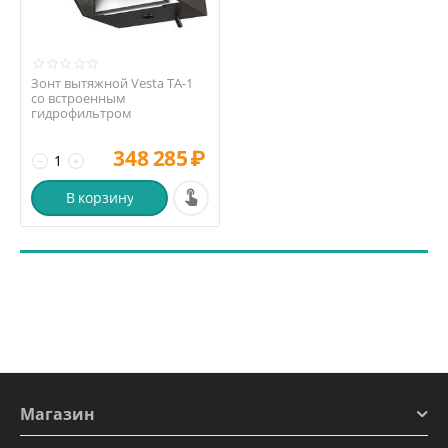
Зонт вытяжной Vesta ТА-1
со встроенным
гидрофильтром
348 285
₽
−
+
В корзину
Магазин