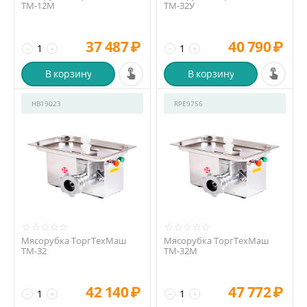
ТМ-12М
ТМ-32У
37 487
₽
40 790
₽
−
+
−
+
В корзину
В корзину
HB19023
RPE9756
Мясорубка ТоргТехМаш
Мясорубка ТоргТехМаш
ТМ-32
ТМ-32М
42 140
₽
47 772
₽
−
+
−
+