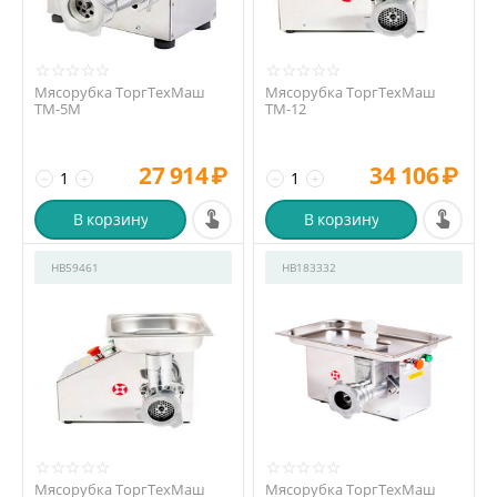
Мясорубка ТоргТехМаш
Мясорубка ТоргТехМаш
ТМ-5М
ТМ-12
27 914
₽
34 106
₽
−
+
−
+
В корзину
В корзину
HB59461
HB183332
Мясорубка ТоргТехМаш
Мясорубка ТоргТехМаш