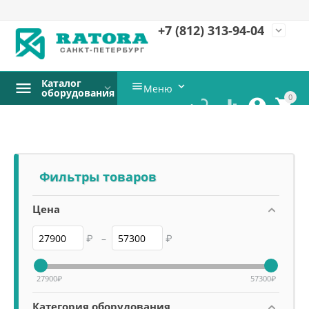
+7 (812)
313-94-04
expand_more
Каталог


Меню
оборудования
0




Фильтры товаров
Цена
₽
–
₽
27900
₽
57300
₽
Категория оборудования