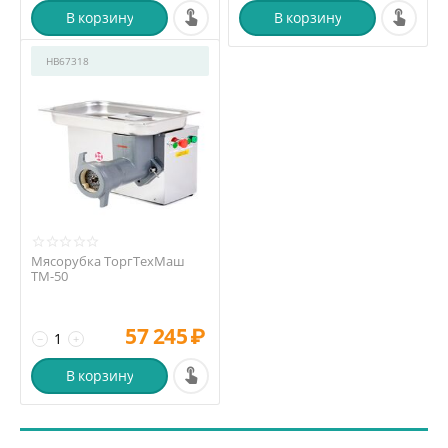
В корзину
В корзину
HB67318
Мясорубка ТоргТехМаш
ТМ-50
57 245
₽
−
+
В корзину