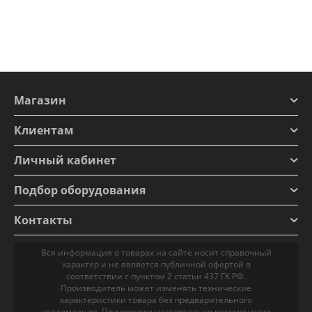
Магазин
Клиентам
Личный кабинет
Подбор оборудования
Контакты
Вся информация о товарах на сайте носит справочный
характер и не является публичной офертой в
соответствии с пунктом 2 статьи 437 ГК РФ.
Производитель может изменять технические
характеристики товара без предварительного
уведомления. При покупке настоятельно рекомендуем