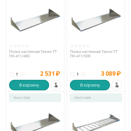
Полка настенная Техно-ТТ
Полка настенная Техно-ТТ
ПН-411/400
ПН-411/500
2 531
₽
3 089
₽
−
+
−
+
В корзину
В корзину
ПН-411/600
ПН-011/400