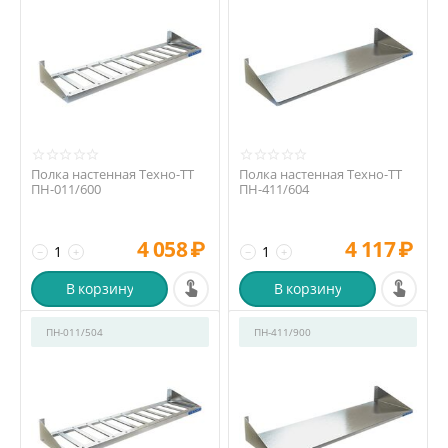
Полка настенная Техно-ТТ
Полка настенная Техно-ТТ
ПН-011/600
ПН-411/604
4 058
₽
4 117
₽
−
+
−
+
В корзину
В корзину
ПН-011/504
ПН-411/900