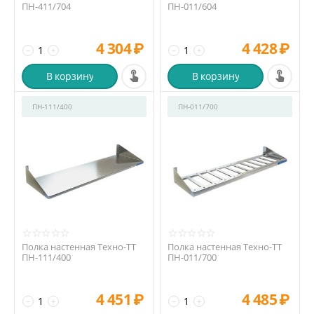
ПН-411/704
ПН-011/604
4 304
₽
4 428
₽
−
+
−
+
В корзину
В корзину
ПН-111/400
ПН-011/700
Полка настенная Техно-ТТ
Полка настенная Техно-ТТ
ПН-111/400
ПН-011/700
4 451
₽
4 485
₽
−
+
−
+