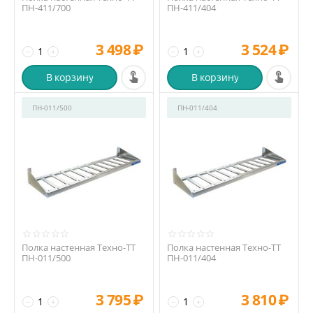
ПН-411/700
ПН-411/404
3 498
₽
3 524
₽
−
+
−
+
В корзину
В корзину
ПН-011/500
ПН-011/404
Полка настенная Техно-ТТ
Полка настенная Техно-ТТ
ПН-011/500
ПН-011/404
3 795
₽
3 810
₽
−
+
−
+