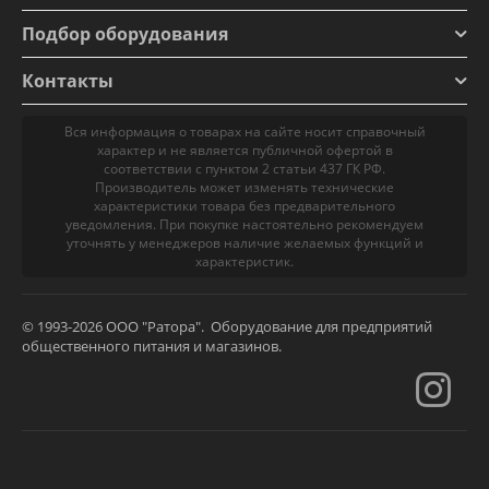
Подбор оборудования
Контакты
Вся информация о товарах на сайте носит справочный
характер и не является публичной офертой в
соответствии с пунктом 2 статьи 437 ГК РФ.
Производитель может изменять технические
характеристики товара без предварительного
уведомления. При покупке настоятельно рекомендуем
уточнять у менеджеров наличие желаемых функций и
характеристик.
© 1993-2026 ООО "Ратора". Оборудование для предприятий
общественного питания и магазинов.