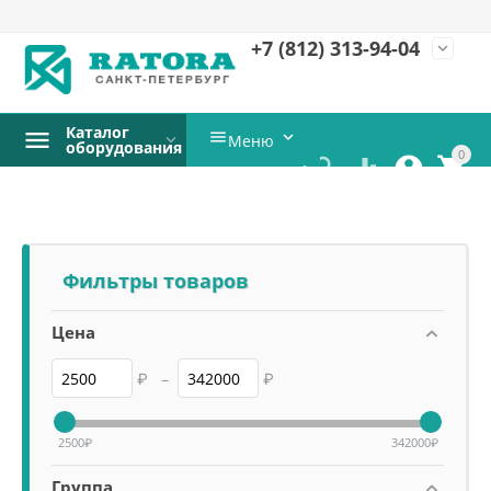
+7 (812)
313-94-04
expand_more
Каталог


Меню
оборудования
0




Фильтры товаров
Цена
₽
–
₽
2500
₽
342000
₽
Группа