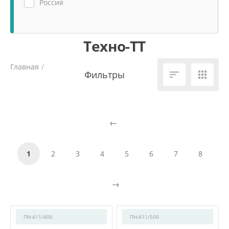
Россия
Техно-ТТ
Главная
/


1
2
3
4
5
6
7
8
ПН-411/400
ПН-411/500