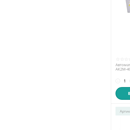
Автомат
АК2М-4
−
Артик