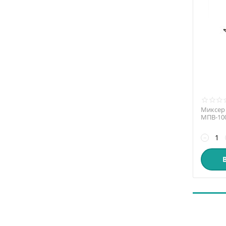
Миксер
МПВ-100
−