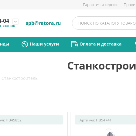
Гарантия и сервис
Прави
4-04
expand_more
spb@ratora.ru
й звонок
енды
Наши услуги
Оплата и доставка
Станкострои
/
Станкостроитель
ул:
HB45852
Артикул:
HB54741