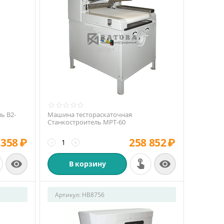
ь В2-
Машина тестораскаточная
Станкостроитель МРТ-60
 358
₽
258 852
₽
−
+


В корзину
Артикул:
HB8756