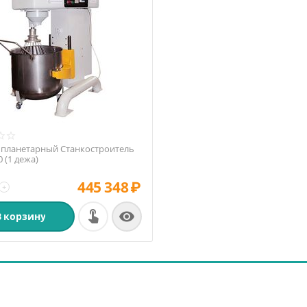
 планетарный Станкостроитель
 (1 дежа)
445 348
₽
+

В корзину