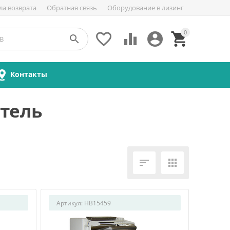
ла возврата
Обратная связь
Оборудование в лизинг
0





Контакты
тель


Артикул:
HB15459