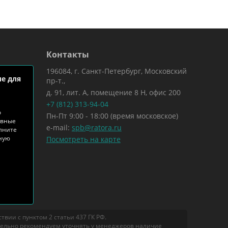
Контакты
196084, г. Санкт-Петербург, Московский
е для
пр-т.,
д. 91, лит. А, помещение 8 Н, офис 200
+7 (812) 313-94-04
о
Пн-Пт 9:00 - 18:00 (время московское)
ивные
e-mail:
spb@ratora.ru
лните
тную
Посмотреть на карте
вии с пунктом 2 статьи 437 ГК РФ.
тельно рекомендуем уточнять у менеджеров наличие