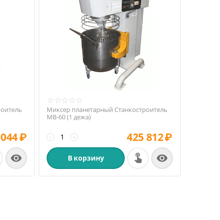
роитель
Миксер планетарный Станкостроитель
МВ-60 (1 дежа)
 044
₽
425 812
₽
−
+


В корзину