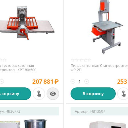
 тестораскаточная
Пила ленточная Станкостроител
троитель КРТ 80/500
ФР-2П
207 881
₽
253
+
−
+

В корзину
В корзину
ул:
HB26772
Артикул:
HB13507