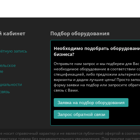
 кабинет
Подбор оборудования
Необходимо подобрать оборудовани
чётную запись
бизнеса?
Отправьте нам запрос и мы подберем для Вас
ельское
необходимое оборудование в соответствии с
ие
спецификацией, либо предложим альтернат
варианты и дадим лучшие цены! Просто запо
циальности
форму заявки на подбор или запросите обра
связь с Вами.
связь
Заявка на подбор оборудования
Запрос обратной связи
е носит справочный характер и не является публичной офертой в соответст
еристики товара без предварительного уведомления. При покупке настоя