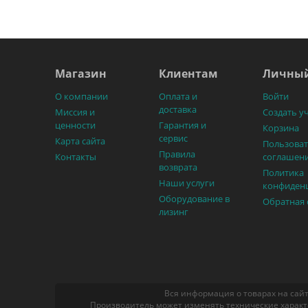
Магазин
Клиентам
Личный
О компании
Оплата и
Войти
доставка
Миссия и
Создать у
ценности
Гарантия и
Корзина
сервис
Карта сайта
Пользоват
Правила
Контакты
соглашен
возврата
Политика
Наши услуги
конфиден
Оборудование в
Обратная 
лизинг
Вся информация о товарах на сайт
Производитель может изменять технические характ