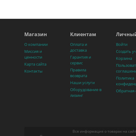
Магазин
Клиентам
Личный
О компании
Оплата и
Войти
доставка
Миссия и
Создать у
ценности
Гарантия и
Корзина
сервис
Карта сайта
Пользоват
Правила
Контакты
соглашен
возврата
Политика
Наши услуги
конфиден
Оборудование в
Обратная 
лизинг
Вся информация о товарах на сайт