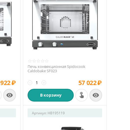
Печь конвекционная Spidocook
Caldobake SF023
 922
₽
57 022
₽
−
+


В корзину
Артикул:
HB195119