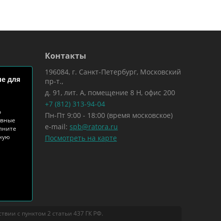
Контакты
196084, г. Санкт-Петербург, Московский
е для
пр-т.,
д. 91, лит. А, помещение 8 Н, офис 200
+7 (812) 313-94-04
о
Пн-Пт 9:00 - 18:00 (время московское)
ивные
e-mail:
spb@ratora.ru
лните
тную
Посмотреть на карте
вии с пунктом 2 статьи 437 ГК РФ.