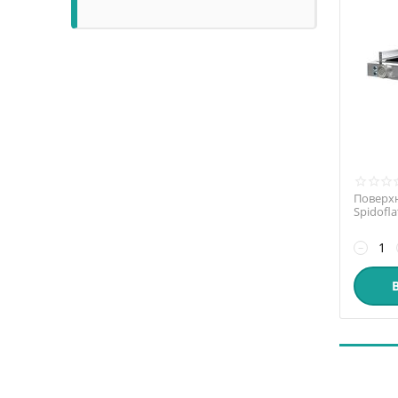
Поверх
Spidofla
−