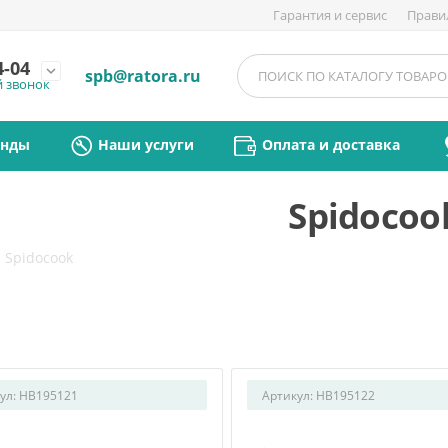
Гарантия и сервис
Прави
4-04
expand_more
spb@ratora.ru
й звонок
енды
Наши услуги
Оплата и доставка
Spidocoo
/
Spidocook
ул:
HB195121
Артикул:
HB195122