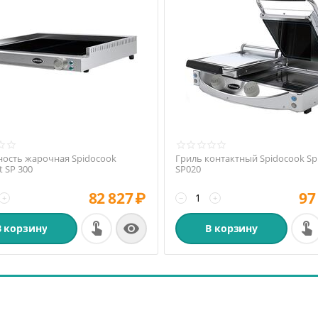
ность жарочная Spidocook
Гриль контактный Spidocook Spi
t SР 300
SP020
82 827
₽
97
+
−
+

В корзину
В корзину