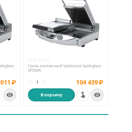
doglass
Гриль контактный Spidocook Spidoglass
SP020R
 011
₽
104 439
₽
−
+


В корзину