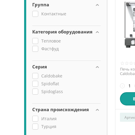
Группа
Контактные
Категория оборудования
Тепловое
Фастфуд
Серия
Печь к
Caldoba
Caldobake
Spidoflat
−
Spidoglass
Страна происхождения
Артик
Италия
Турция