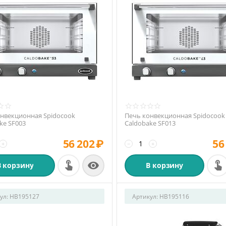
онвекционная Spidocook
Печь конвекционная Spidocook
ke SF003
Caldobake SF013
56 202
₽
56
+
−
+

В корзину
В корзину
ул:
HB195127
Артикул:
HB195116