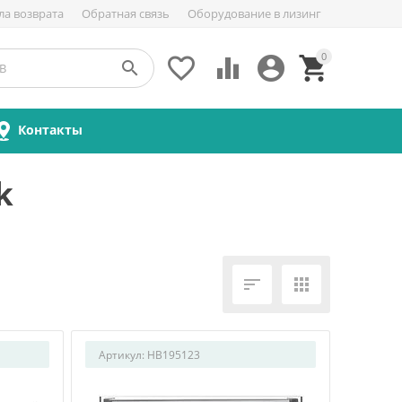
ла возврата
Обратная связь
Оборудование в лизинг
0





Контакты
k


Артикул:
HB195123