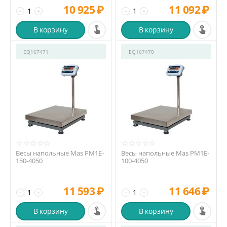
10 925
₽
11 092
₽
−
+
−
+
В корзину
В корзину
EQ167471
EQ167470
Весы напольные Mas PM1E-
Весы напольные Mas PM1E-
150-4050
100-4050
11 593
₽
11 646
₽
−
+
−
+
В корзину
В корзину