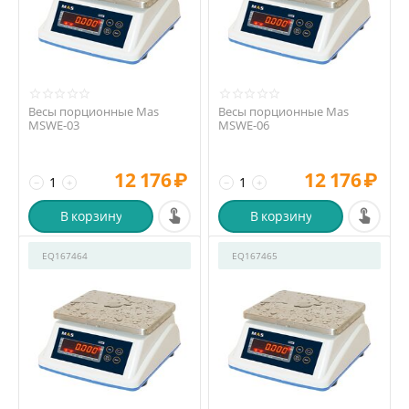
Весы порционные Mas
Весы порционные Mas
MSWE-03
MSWE-06
12 176
₽
12 176
₽
−
+
−
+
В корзину
В корзину
EQ167464
EQ167465