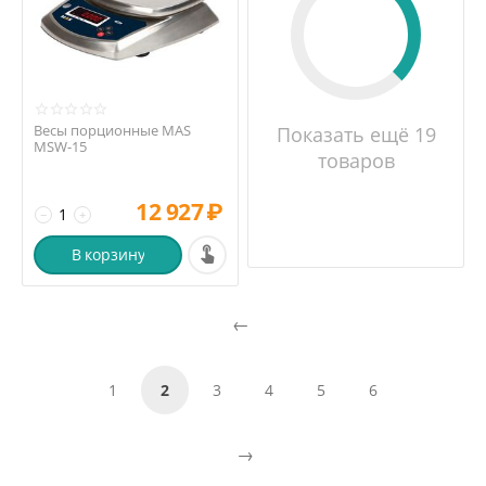
Весы порционные MAS
Показать ещё 19
MSW-15
товаров
12 927
₽
−
+
В корзину
1
2
3
4
5
6