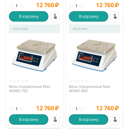
12 760
₽
12 760
₽
−
+
−
+
В корзину
В корзину
EQ167468
EQ167469
Весы порционные Mas
Весы порционные Mas
MSWE-15D
MSWE-30D
12 760
₽
12 760
₽
−
+
−
+
В корзину
В корзину