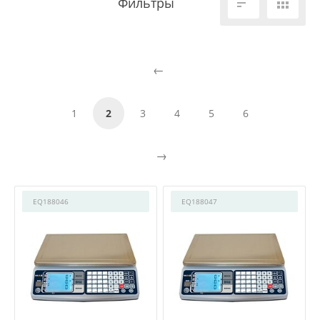


1
2
3
4
5
6
EQ188046
EQ188047