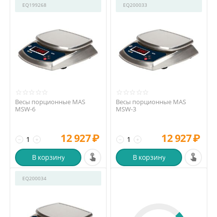
EQ199268
EQ200033
Весы порционные MAS
Весы порционные MAS
MSW-6
MSW-3
12 927
₽
12 927
₽
−
+
−
+
В корзину
В корзину
EQ200034