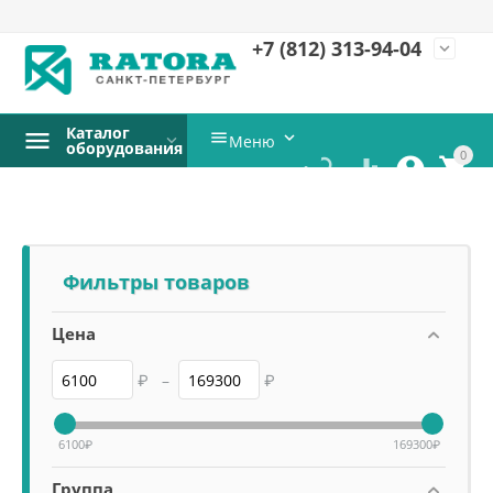
+7 (812)
313-94-04
expand_more
Каталог


Меню
оборудования
0




Фильтры товаров
Цена
₽
–
₽
6100
₽
169300
₽
Группа