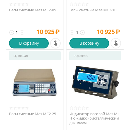
Весы счетные Mas MС2-05
Весы счетные Mas MС2-10
10 925
₽
10 925
₽
−
+
−
+
В корзину
В корзину
EQ188048
EQ180980
Весы счетные Mas MС2-25
Индикатор весовой Mas MI-
H с жидкокристаллическим
дисплеем