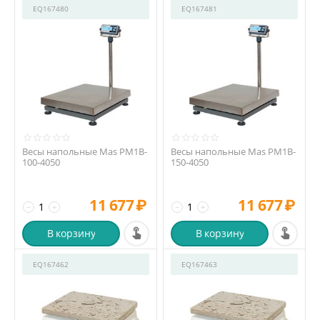
EQ167480
EQ167481
Весы напольные Mas PM1B-
Весы напольные Mas PM1B-
100-4050
150-4050
11 677
₽
11 677
₽
−
+
−
+
В корзину
В корзину
EQ167462
EQ167463