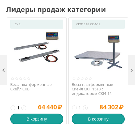
Лидеры продаж категории
СКБ
СКП1518 СКИ-12

Весы платформенные
Весы платформенные
Скейл СКБ
Скейл СКП 1518 с
индикатором СКИ-12
64 440
₽
84 302
₽
−
+
−
+
В корзину
В корзину