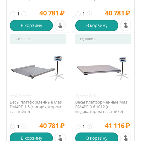
40 781
₽
40 781
₽
−
+
−
+
В корзину
В корзину
EQ188032
EQ188010
Весы платформенные Mas
Весы платформенные Mas
PM4RE-1.5 (с индикатором
PM4PE-0.6 1012 (с
на стойке)
индикатором на стойке)
40 781
₽
41 116
₽
−
+
−
+
В корзину
В корзину