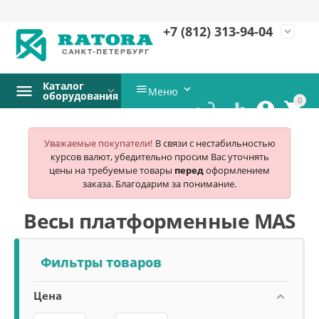
+7 (812)
313-94-04
expand_more
Каталог


Меню
оборудования
0




Уважаемые покупатели!
В связи с нестабильностью
курсов валют, убедительно просим Вас уточнять
цены на требуемые товары
перед
оформлением
заказа. Благодарим за понимание.
Весы платформенные MAS
Фильтры товаров
Цена