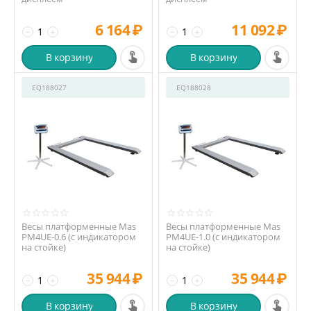
6 164
₽
11 092
₽
−
+
−
+
В корзину
В корзину
EQ188027
EQ188028
Весы платформенные Mas
Весы платформенные Mas
PM4UЕ-0.6 (с индикатором
PM4UЕ-1.0 (с индикатором
на стойке)
на стойке)
35 944
₽
35 944
₽
−
+
−
+
В корзину
В корзину