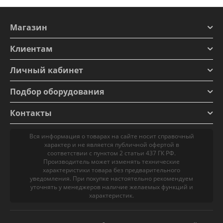
Магазин
Клиентам
Личный кабинет
Подбор оборудования
Контакты
Вся информация о товарах на сайте носит справочный
характер и не является публичной офертой в
соответствии с пунктом 2 статьи 437 ГК РФ.
Производитель может изменять технические
характеристики товара без предварительного
уведомления. При покупке настоятельно рекомендуем
уточнять у менеджеров наличие желаемых функций и
характеристик.