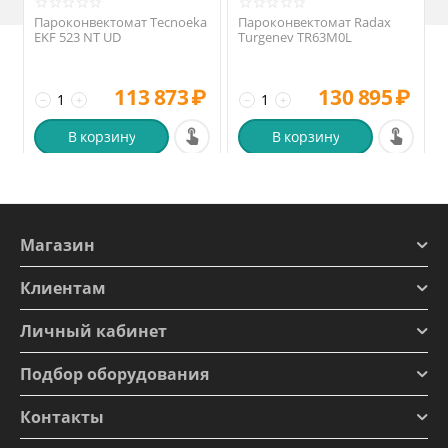
Пароконвектомат Tecnoeka
Пароконвектомат Radax
EKF 523 NT UD
Turgenev TR63M0L
113 873
₽
130 895
₽
−
+
−
+
В корзину
В корзину
Магазин
Клиентам
Личный кабинет
Подбор оборудования
Контакты