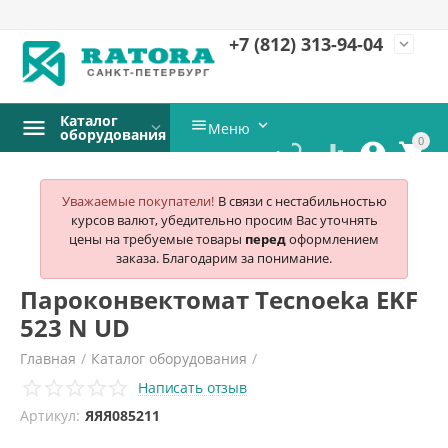
+7 (812)
313-94-04
expand_more
Каталог


Меню
оборудования
0




Уважаемые покупатели!
В связи с нестабильностью
курсов валют, убедительно просим Вас уточнять
цены на требуемые товары
перед
оформлением
заказа. Благодарим за понимание.
Пароконвектомат Tecnoeka EKF
523 N UD
Главная
/
Каталог оборудования
/
Написать отзыв
Тепловое оборудование
/
Пароконвектоматы
/
Tecnoeka
/
Артикул:
ЯЯЯ085211