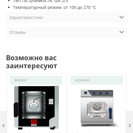
Тип гастроемкости: GN 2/3
Температурный режим: от 100 до 270 °С
Характеристики
Отзывы
Возможно вас
заинтересуют
RPE9697
EQ384765
