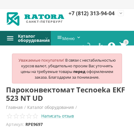
+7 (812)
313-94-04
expand_more
Каталог


Меню
оборудования
0




Уважаемые покупатели!
В связи с нестабильностью
курсов валют, убедительно просим Вас уточнять
цены на требуемые товары
перед
оформлением
заказа. Благодарим за понимание.
Пароконвектомат Tecnoeka EKF
523 NT UD
Главная
/
Каталог оборудования
/
Написать отзыв
Тепловое оборудование
/
Пароконвектоматы
/
Tecnoeka
/
Артикул:
RPE9697