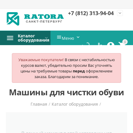
+7 (812)
313-94-04
expand_more
Каталог


Меню
оборудования
0




Уважаемые покупатели!
В связи с нестабильностью
курсов валют, убедительно просим Вас уточнять
цены на требуемые товары
перед
оформлением
заказа. Благодарим за понимание.
Машины для чистки обуви
Главная
/
Каталог оборудования
/
Прачечное оборудование
/