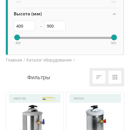
100
300
Высота (мм)
–
400
900
Главная
/
Каталог оборудования
/
Посудомоечное оборудование
/


HB58188
RP8940