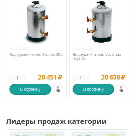
Водоумягчитель Silanos 20 л
Водоумягчитель Vortmax
VSD 20
20 451
₽
20 638
₽
−
+
−
+
В корзину
В корзину
Лидеры продаж категории