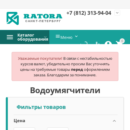
+7 (812)
313-94-04
expand_more
Каталог


Меню
оборудования
0




Уважаемые покупатели!
В связи с нестабильностью
курсов валют, убедительно просим Вас уточнять
цены на требуемые товары
перед
оформлением
заказа. Благодарим за понимание.
Водоумягчители
Фильтры товаров
Цена