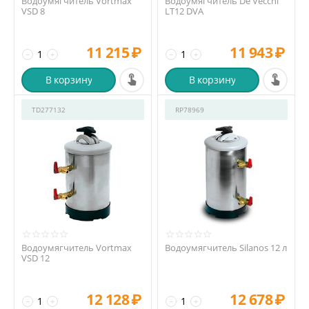
Водоумягчитель Vortmax
Водоумягчитель De Vecchi
VSD 8
LT12 DVA
11 215
₽
11 943
₽
−
+
−
+
В корзину
В корзину
TD277132
RP78969
Водоумягчитель Vortmax
Водоумягчитель Silanos 12 л
VSD 12
12 128
₽
12 678
₽
−
+
−
+