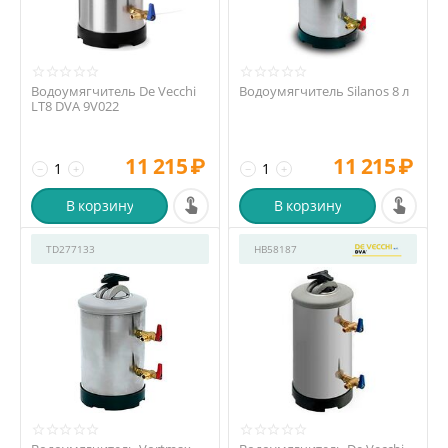
Водоумягчитель De Vecchi
Водоумягчитель Silanos 8 л
LT8 DVA 9V022
11 215
₽
11 215
₽
−
+
−
+
В корзину
В корзину
TD277133
HB58187