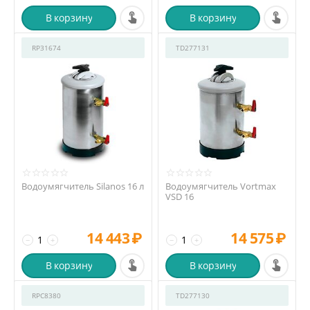
В корзину
В корзину
RP31674
TD277131
Водоумягчитель Silanos 16 л
Водоумягчитель Vortmax
VSD 16
14 443
₽
14 575
₽
−
+
−
+
В корзину
В корзину
RPC8380
TD277130