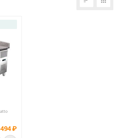


atto
 494
₽