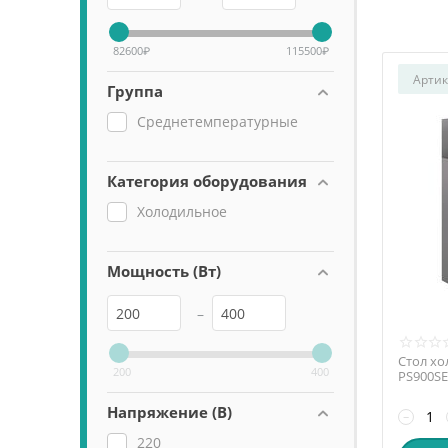
82600
₽
115500
₽
Артик
Группа
Среднетемпературные
Категория оборудования
Холодильное
Мощность (Вт)
–
Стол хо
200
400
PS900S
Напряжение (В)
−
220