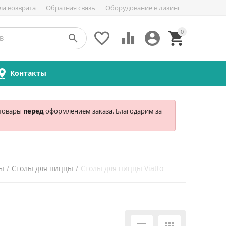
ла возврата
Обратная связь
Оборудование в лизинг
0





Контакты
 товары
перед
оформлением заказа. Благодарим за
цы
/
Столы для пиццы
/
Столы для пиццы Viatto