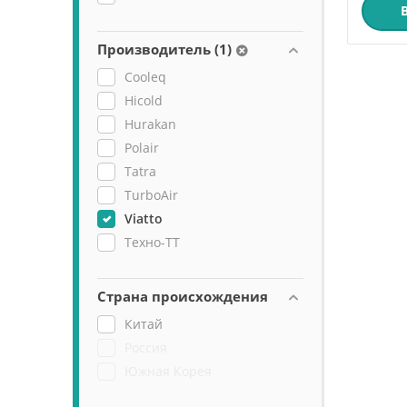
Производитель (1)
Cooleq
Hicold
Hurakan
Polair
Tatra
TurboAir
Viatto
Техно-ТТ
Страна происхождения
Китай
Россия
Южная Корея