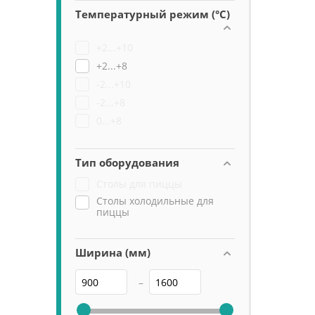
Температурный режим (°C)
+2...+10
+2...+8
-2...+10
-2...+8
0...+8
Тип оборудования
Столы для пиццы
Столы холодильные для
пиццы
Ширина (мм)
–