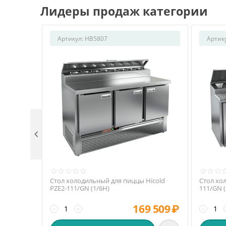
Лидеры продаж категории
Артикул:
HB5807
Артик

Стол холодильный для пиццы Hicold
Стол хо
PZE2-111/GN (1/6H)
111/GN 
169 509
₽
−
+
−