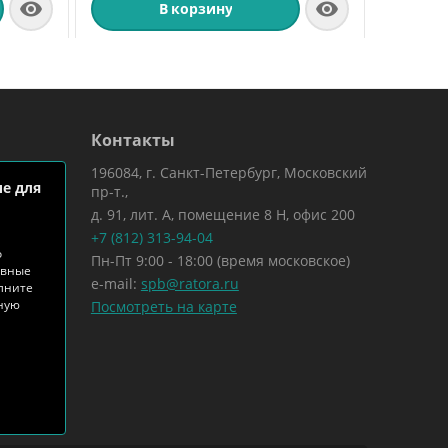


В корзину
Контакты
196084, г. Санкт-Петербург, Московский
е для
пр-т.,
д. 91, лит. А, помещение 8 Н, офис 200
+7 (812) 313-94-04
о
Пн-Пт 9:00 - 18:00 (время московское)
ивные
e-mail:
spb@ratora.ru
лните
тную
Посмотреть на карте