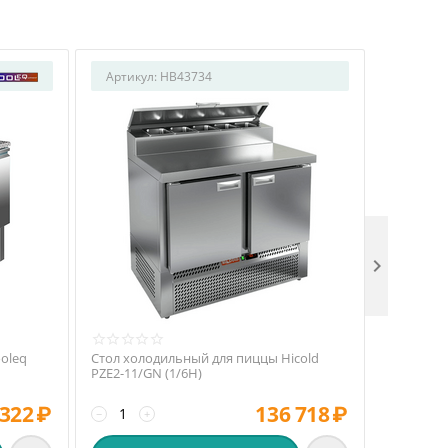
Артикул:
HB43734
Артикул

oleq
Стол холодильный для пиццы Hicold
Стол хол
PZE2-11/GN (1/6H)
TM2pizza
 322
₽
136 718
₽
−
+
−
+