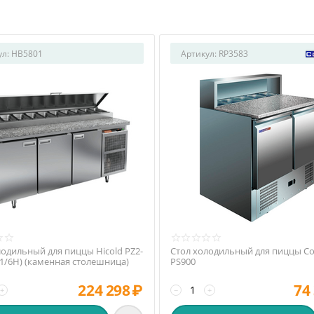
ул:
HB5801
Артикул:
RP3583
лодильный для пиццы Hicold PZ2-
Стол холодильный для пиццы Co
(1/6H) (каменная столешница)
PS900
224 298
₽
74
+
−
+