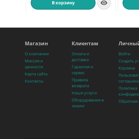

В корзину
Магазин
Клиентам
Личный
О компании
Оплата и
Войти
доставка
Миссия и
Создать у
ценности
Гарантия и
Корзина
сервис
Карта сайта
Пользоват
Правила
Контакты
соглашен
возврата
Политика
Наши услуги
конфиден
Оборудование в
Обратная 
лизинг