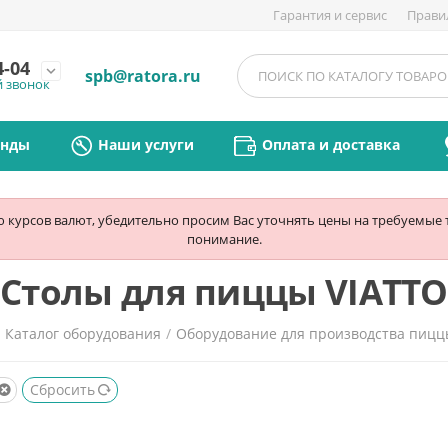
Гарантия и сервис
Прави
4-04
expand_more
spb@ratora.ru
й звонок
енды
Наши услуги
Оплата и доставка
ю курсов валют, убедительно просим Вас уточнять цены на требуемые
понимание.
Столы для пиццы VIATTO
/
Каталог оборудования
/
Оборудование для производства пиц
Сбросить