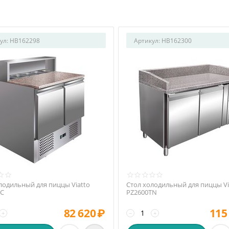
ул:
HB162298
Артикул:
HB162300
лодильный для пиццы Viatto
Стол холодильный для пиццы Vi
EC
PZ2600TN
82 620
₽
115
+
−
+