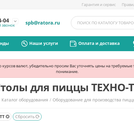
Гарантия и сервис
Прави
4-04
expand_more
spb@ratora.ru
й звонок
енды
Наши услуги
Оплата и доставка
ю курсов валют, убедительно просим Вас уточнять цены на требуемые
понимание.
Столы для пиццы ТЕХНО-Т
/
Каталог оборудования
/
Оборудование для производства пиц
ТТ
Сбросить