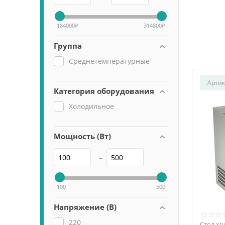
184000
₽
314800
₽
Группа
Среднетемпературные
Артик
Категория оборудования
Холодильное
Мощность (Вт)
–
100
500
Напряжение (В)
220
Стол хо