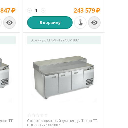
 847
₽
243 579
₽
−
+


В корзину
Артикул:
СПБ/П-127/30-1807
ехно-ТТ
Стол холодильный для пиццы Техно-ТТ
СПБ/П-127/30-1807