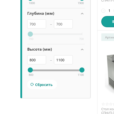
СПН/П-1
1000
1900
−
Глубина (мм)
–
Артик
700
700
Высота (мм)
–
800
1100
Сбросить
Стол хо
СПН/П-3