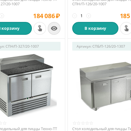
27/20-1007
СПН/П-126/20-1007
184 086
₽
185
+
−
+

В корзину
В корзину
ул:
СПН/П-327/20-1007
Артикул:
СПБ/П-126/20-1307
лодильный для пиццы Техно-ТТ
Стол холодильный для пиццы Т