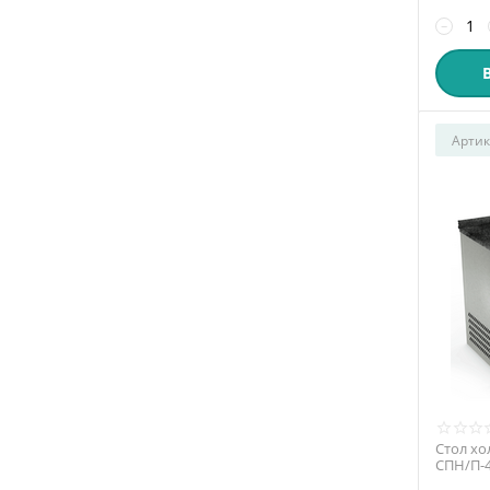
−
Артик
Стол хо
СПН/П-4