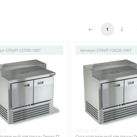
1
2
ул:
СПН/П-127/20-1007
Артикул:
СПН/П-126/20-1007
лодильный для пиццы Техно-ТТ
Стол холодильный для пиццы Т