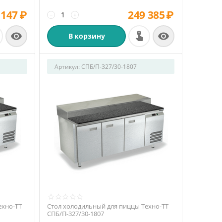
 147
₽
249 385
₽
−
+


В корзину
Артикул:
СПБ/П-327/30-1807
ехно-ТТ
Стол холодильный для пиццы Техно-ТТ
СПБ/П-327/30-1807