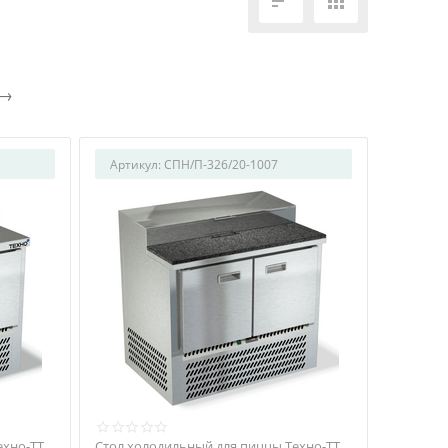


Артикул:
СПН/П-326/20-1007
ехно-ТТ
Стол холодильный для пиццы Техно-ТТ