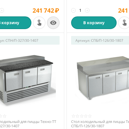
241 742
₽
241
+
−
+

В корзину
В корзину
ул:
СПН/П-327/30-1407
Артикул:
СПБ/П-126/30-1807
лодильный для пиццы Техно-ТТ
Стол холодильный для пиццы Т
27/30-1407
СПБ/П-126/30-1807