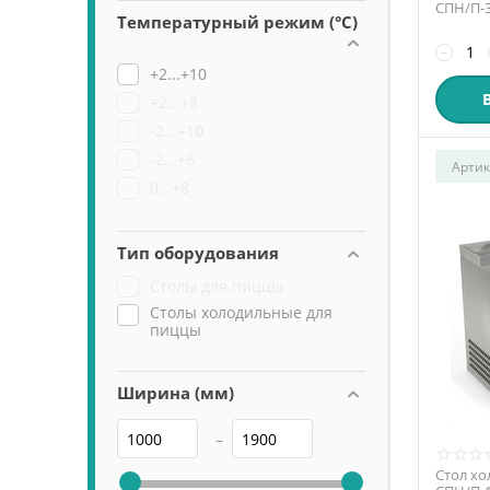
СПН/П-3
Температурный режим (°C)
−
+2...+10
+2...+8
-2...+10
-2...+8
Артик
0...+8
Тип оборудования
Столы для пиццы
Столы холодильные для
пиццы
Ширина (мм)
–
Стол хо