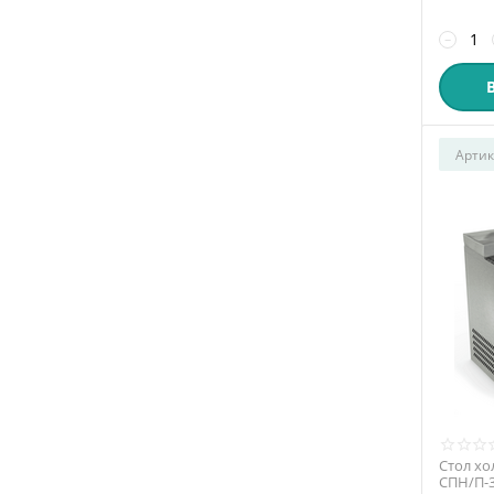
−
Артик
Стол хо
СПН/П-3