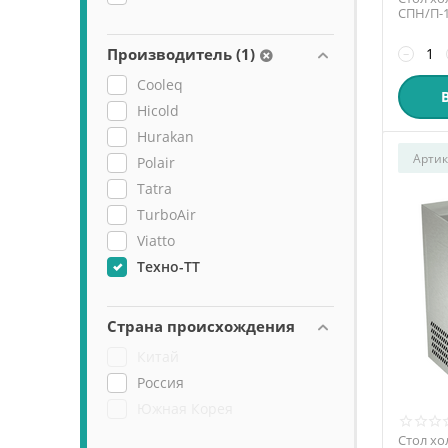
СПН/П-1
Производитель (1)
−
Cooleq
Hicold
Hurakan
Артик
Polair
Tatra
TurboAir
Viatto
Техно-ТТ
Страна происхождения
Китай
Россия
Южная Корея
Стол хо