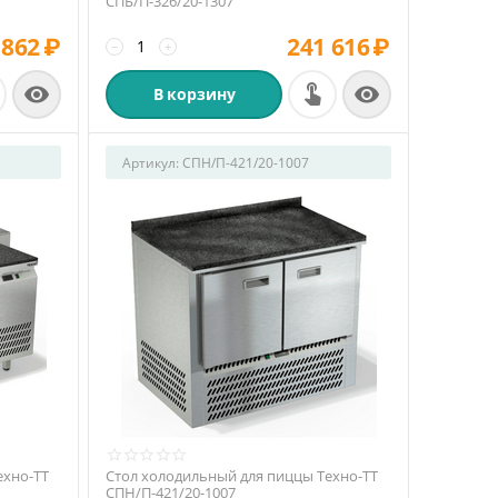
СПБ/П-326/20-1307
 862
₽
241 616
₽
−
+


В корзину
Артикул:
СПН/П-421/20-1007
ехно-ТТ
Стол холодильный для пиццы Техно-ТТ
СПН/П-421/20-1007