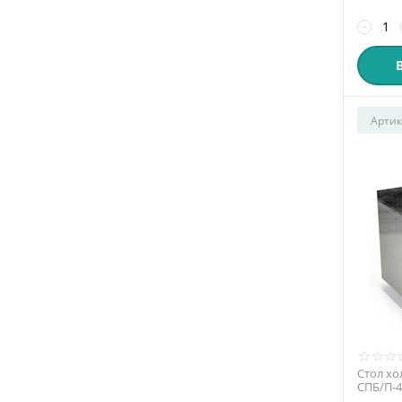
−
Артик
Стол хо
СПБ/П-4