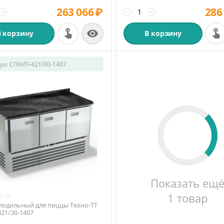
263 066
₽
286
+
−
+

В корзину
В корзину
ул:
СПН/П-421/30-1407
Показать ещ
1 товар
лодильный для пиццы Техно-ТТ
21/30-1407