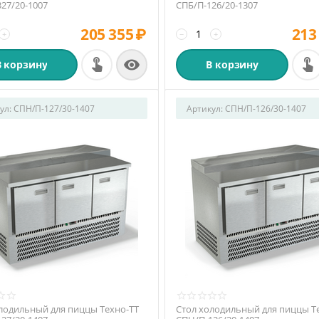
27/20-1007
СПБ/П-126/20-1307
205 355
₽
213
+
−
+

В корзину
В корзину
ул:
СПН/П-127/30-1407
Артикул:
СПН/П-126/30-1407
лодильный для пиццы Техно-ТТ
Стол холодильный для пиццы Т