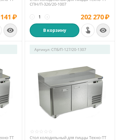
СПН/П-326/20-1007
 141
₽
202 270
₽
−
+


В корзину
Артикул:
СПБ/П-127/20-1307
ехно-ТТ
Стол холодильный для пиццы Техно-ТТ