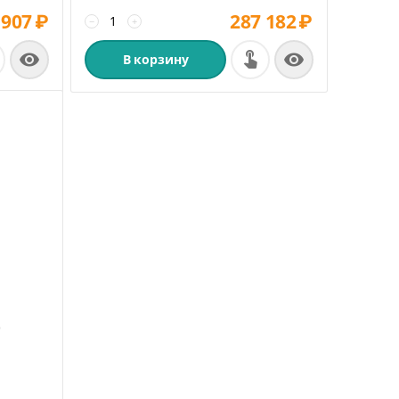
 907
₽
287 182
₽
−
+


В корзину
ё