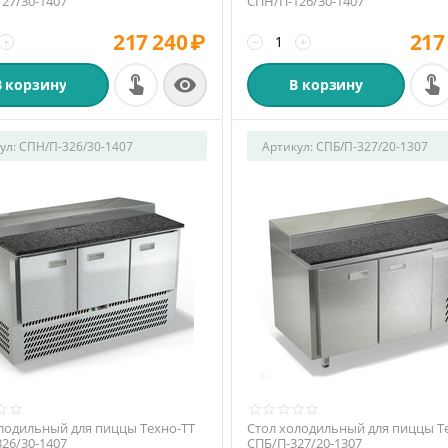
27/30-1407
СПН/П-126/30-1407
217 240
₽
217
+
−
+

В корзину
В корзину
ул:
СПН/П-326/30-1407
Артикул:
СПБ/П-327/20-1307
лодильный для пиццы Техно-ТТ
Стол холодильный для пиццы Т
26/30-1407
СПБ/П-327/20-1307