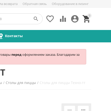
ла возврата
Обратная связь
Оборудование в лизинг
0





Контакты
 товары
перед
оформлением заказа. Благодарим за
Т
цы
/
Столы для пиццы
/
Столы для пиццы Техно-тт