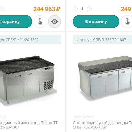
244 963
₽
249
+
−
+

В корзину
В корзину
ул:
СПБ/П-421/20-1307
Артикул:
СПБ/П-326/30-1807
лодильный для пиццы Техно-ТТ
Стол холодильный для пиццы Т
21/20-1307
СПБ/П-326/30-1807