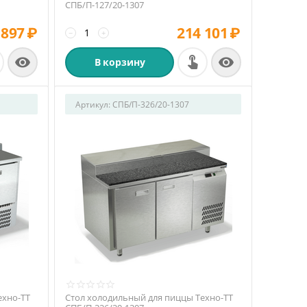
СПБ/П-127/20-1307
 897
₽
214 101
₽
−
+


В корзину
Артикул:
СПБ/П-326/20-1307
ехно-ТТ
Стол холодильный для пиццы Техно-ТТ