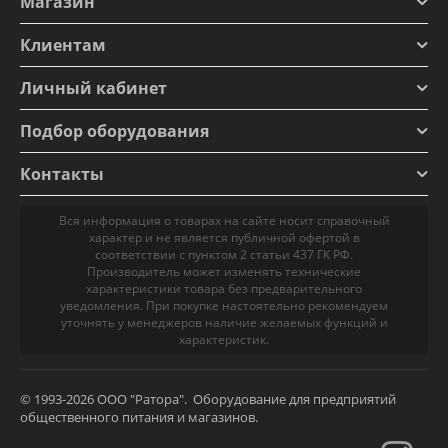
Магазин
Клиентам
Личный кабинет
Подбор оборудования
Контакты
Вся информация о товарах на сайте носит справочный
характер и не является публичной офертой в
соответствии с пунктом 2 статьи 437 ГК РФ.
Производитель может изменять технические
характеристики товара без предварительного
уведомления. При покупке настоятельно рекомендуем
уточнять у менеджеров наличие желаемых функций и
характеристик.
© 1993-2026 ООО "Ратора". Оборудование для предприятий
общественного питания и магазинов.