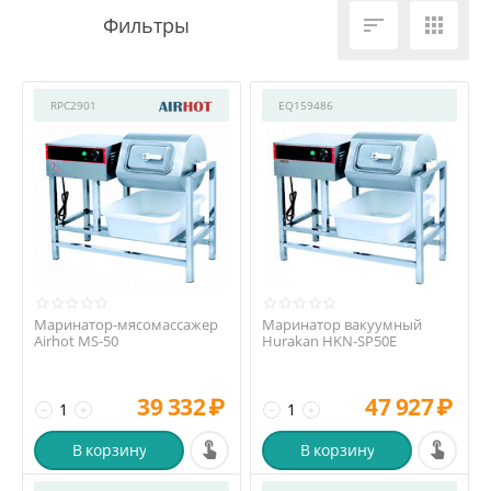


RPC2901
EQ159486
Маринатор-мясомассажер
Маринатор вакуумный
Airhot MS-50
Hurakan HKN-SP50E
39 332
₽
47 927
₽
−
+
−
+
В корзину
В корзину