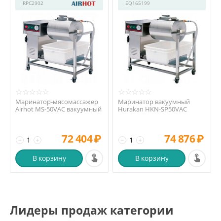
RPC2902
EQ165199
Маринатор-мясомассажер
Маринатор вакуумный
Airhot MS-50VAC вакуумный
Hurakan HKN-SP50VAC
72 404
₽
74 876
₽
−
+
−
+
В корзину
В корзину
Лидеры продаж категории