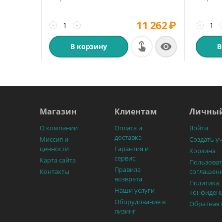
11 262
₽
−
+
−

В корзину
В
Магазин
Клиентам
Личный
О компании
Оплата и
Войти
доставка
Миссия и
Создать у
ценности
Гарантия и
Корзина
сервис
Карта сайта
Пользоват
Правила
Контакты
соглашен
возврата
Политика
Наши услуги
конфиден
Оборудование в
Обратная 
лизинг