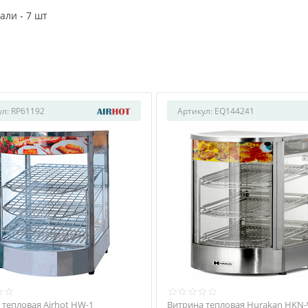
али - 7 шт
ул:
RP61192
Артикул:
EQ144241
 тепловая Airhot HW-1
Витрина тепловая Hurakan HKN