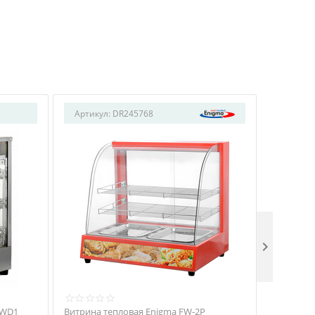
Артикул:
DR245768
Артикул

-WD1
Витрина тепловая Enigma FW-2P
Витрина т