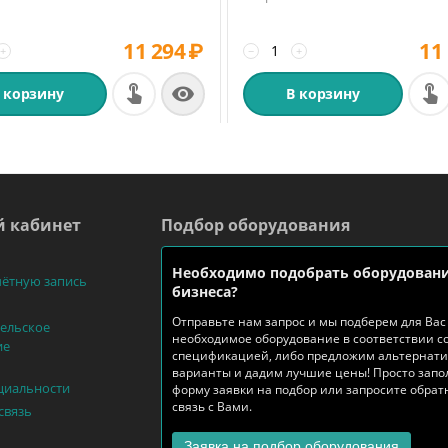
11 294
₽
11
+
−
+

 корзину
В корзину
 кабинет
Подбор оборудования
Необходимо подобрать оборудовани
чётную запись
бизнеса?
Отправьте нам запрос и мы подберем для Вас
ельское
необходимое оборудование в соответствии с
ие
спецификацией, либо предложим альтернат
варианты и дадим лучшие цены! Просто запо
циальности
форму заявки на подбор или запросите обра
связь с Вами.
связь
Заявка на подбор оборудования