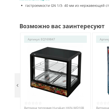
гастроемкости GN 1/3- 40 мм из нержавеющей ст
Возможно вас заинтересуют
Артикул:
EQ169847
Артик

Витрина тепловая Hurakan HKN-WD10B
Витрина