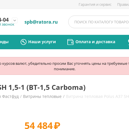
Гарантия и сервис
Прави
4-04
expand_more
spb@ratora.ru
й звонок
енды
Наши услуги
Оплата и доставка
ю курсов валют, убедительно просим Вас уточнять цены на требуемые
понимание.
H 1,5-1 (ВТ-1,5 Carboma)
я Фастфуд
/
Витрины тепловые
/
Витрина тепловая Polus A37 SH 
54 484
₽