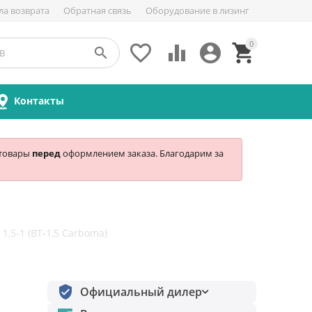
ла возврата
Обратная связь
Оборудование в лизинг
0





Контакты
 товары
перед
оформлением заказа. Благодарим за
1,5-1 (ВТ-1,5 Carboma)
Официальный дилер