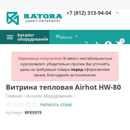
+7 (812)
313-94-04
expand_more
Каталог


Меню
оборудования
0




Уважаемые покупатели!
В связи с нестабильностью
курсов валют, убедительно просим Вас уточнять
цены на требуемые товары
перед
оформлением
заказа. Благодарим за понимание.
Витрина тепловая Airhot HW-80
Главная
/
Каталог оборудования
/
Написать отзыв
Оборудование для Фастфуд
/
Витрины тепловые
/
Airhot
Артикул:
RPE5979
/