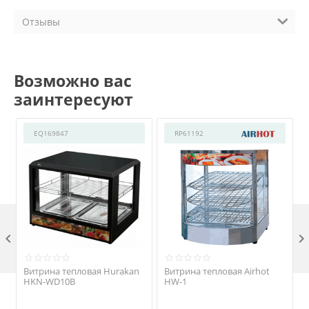
Отзывы
Возможно вас
заинтересуют
EQ169847
RP61192

Витрина тепловая Hurakan
Витрина тепловая Airhot
HKN-WD10B
HW-1