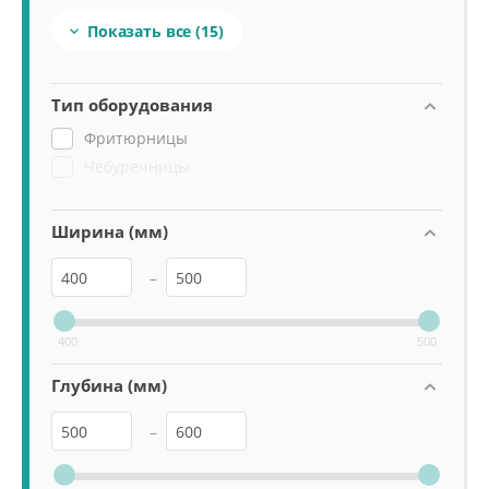
+90...+190
Показать все
(15)

+90...+220
0...+195
200
Тип оборудования
До +180
Фритюрницы
Чебуречницы
Ширина (мм)
–
400
500
Глубина (мм)
–