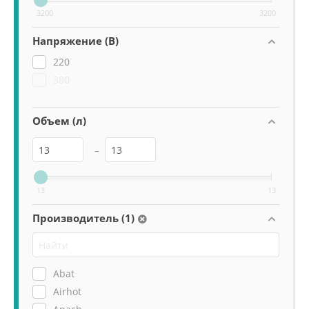
3200
3200
Напряжение (В)
220
380
Объем (л)
–
13
13
Производитель (1)
Abat
Airhot