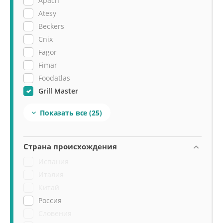
Apach
Atesy
Beckers
Cnix
Fagor
Fimar
Foodatlas
Grill Master
Hualian Machinery
Показать все
(25)

Hurakan
Indokor
Iterma
Страна происхождения
Kayman
Испания
Kogast (Kovinastroj)
Италия
Nopein Techniques
Китай
RoboLabs
Россия
Rock Kitchen
Словения
Roller Grill