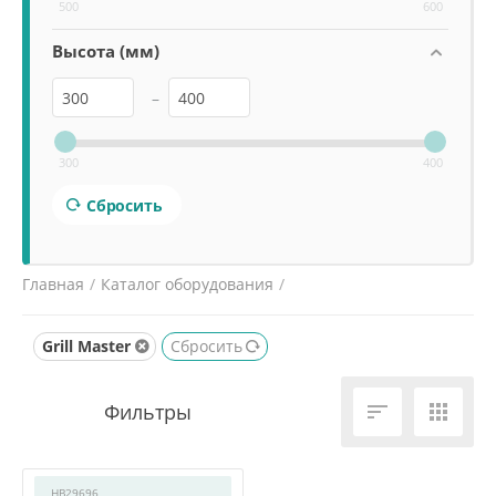
500
600
Высота (мм)
–
300
400
Сбросить
Главная
/
Каталог оборудования
/
Оборудование для Фастфуд
/
Фритюрницы
/
Grill Master
Сбросить


HB29696