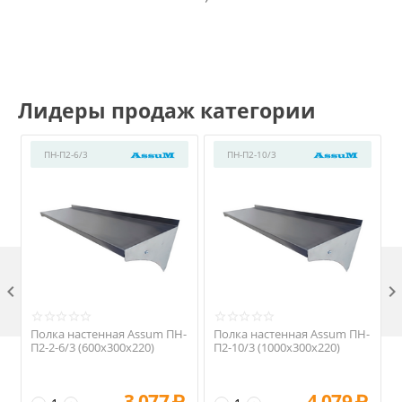
Лидеры продаж категории
ПН-П2-6/3
ПН-П2-10/3

Полка настенная Assum ПН-
Полка настенная Assum ПН-
П2-2-6/3 (600х300х220)
П2-10/3 (1000х300х220)
3 077
₽
4 079
₽