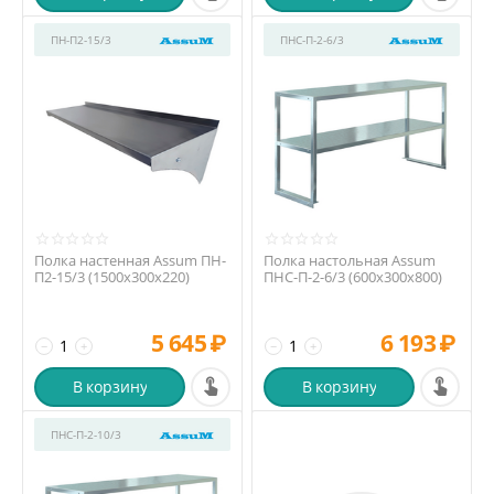
ПН-П2-15/3
ПНС-П-2-6/3
Полка настенная Assum ПН-
Полка настольная Assum
П2-15/3 (1500х300х220)
ПНС-П-2-6/3 (600х300х800)
5 645
₽
6 193
₽
−
+
−
+
В корзину
В корзину
ПНС-П-2-10/3