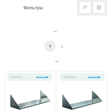


1
2
ПН-П-6/3
ПНП-П-6/3